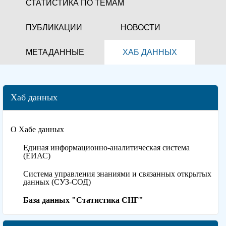
СТАТИСТИКА ПО ТЕМАМ
ПУБЛИКАЦИИ
НОВОСТИ
МЕТАДАННЫЕ
ХАБ ДАННЫХ
Хаб данных
О Хабе данных
Единая информационно-аналитическая система
(ЕИАС)
Система управления знаниями и связанных открытых
данных (СУЗ-СОД)
База данных "Статистика СНГ"