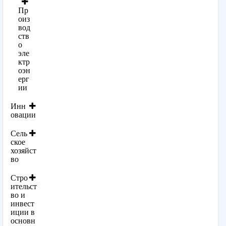
Пр
оиз
вод
ств
о
эле
ктр
оэн
ерг
ии
Инн
овации
Сель
ское
хозяйст
во
Стро
ительст
во и
инвест
иции в
основн