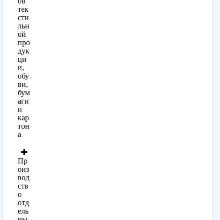
ов
тек
сти
льн
ой
про
дук
ци
и,
обу
ви,
бум
аги
и
кар
тон
а
Пр
оиз
вод
ств
о
отд
ель
ны