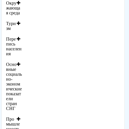
Окру
жающа
я среда
Тури
зм
Пере
пись
населен
ия
Осно
вные
социаль
но-
эконом
ические
показат
ели
стран
СНГ
Про
мышле
нность