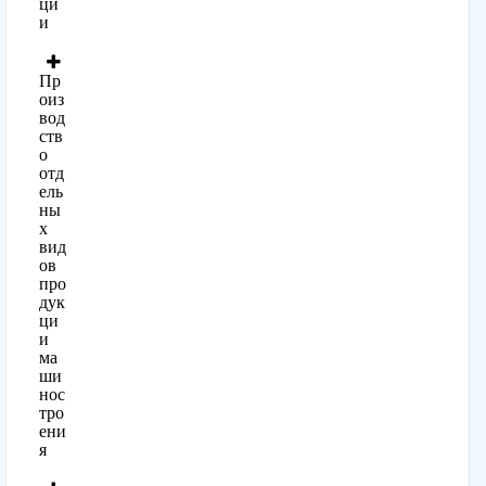
ци
и
Пр
оиз
вод
ств
о
отд
ель
ны
х
вид
ов
про
дук
ци
и
ма
ши
нос
тро
ени
я