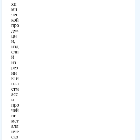
хи
ми
чес
кой
про
дук
ци
и,
изд
ели
й
из
рез
ин
ы и
пла
стм
асс
и
про
чей
не
мет
алл
иче
ско