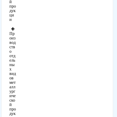
й
про
дук
ци
и
Пр
оиз
вод
ств
о
отд
ель
ны
х
вид
ов
мет
алл
ург
иче
ско
й
про
дук