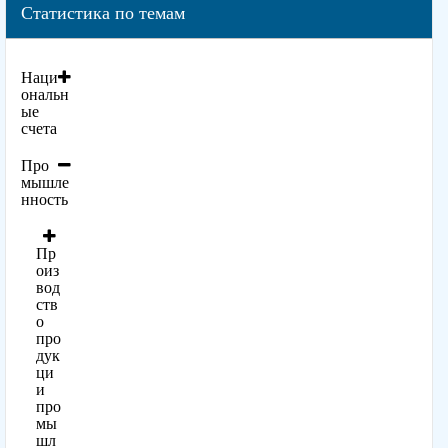
Статистика по темам
Наци
ональн
ые
счета
Про
мышле
нность
Пр
оиз
вод
ств
о
про
дук
ци
и
про
мы
шл