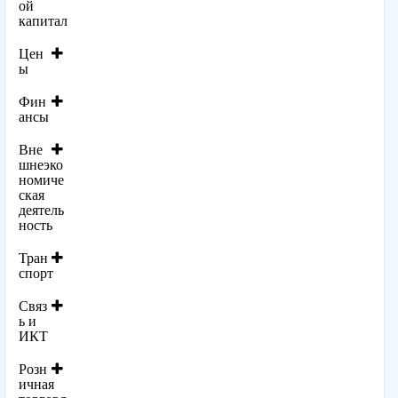
ой
капитал
Цен
ы
Фин
ансы
Вне
шнеэко
номиче
ская
деятель
ность
Тран
спорт
Связ
ь и
ИКТ
Розн
ичная