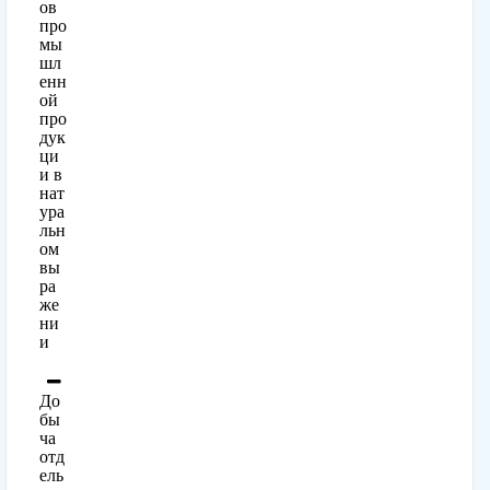
ов
про
мы
шл
енн
ой
про
дук
ци
и в
нат
ура
льн
ом
вы
ра
же
ни
и
До
бы
ча
отд
ель