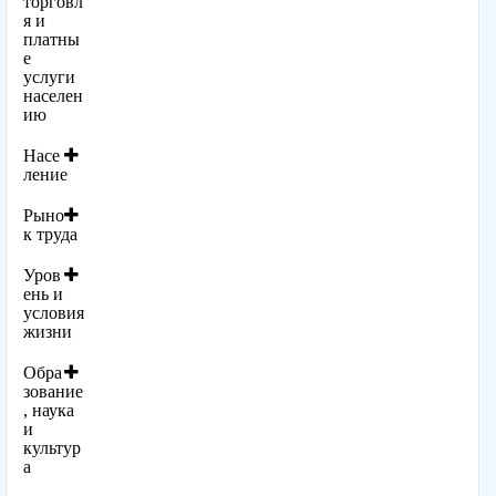
торговл
я и
платны
е
услуги
населен
ию
Насе
ление
Рыно
к труда
Уров
ень и
условия
жизни
Обра
зование
, наука
и
культур
а