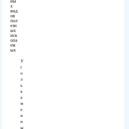
ны
х
вид
ов
пол
езн
ых
иск
опа
ем
ых
У
г
о
л
ь
к
а
м
е
н
н
ы