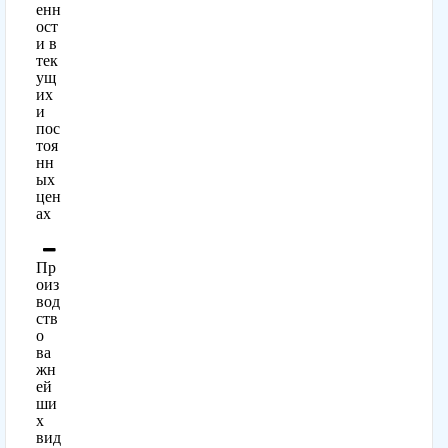
енн
ост
и в
тек
ущ
их
и
пос
тоя
нн
ых
цен
ах
Пр
оиз
вод
ств
о
ва
жн
ей
ши
х
вид