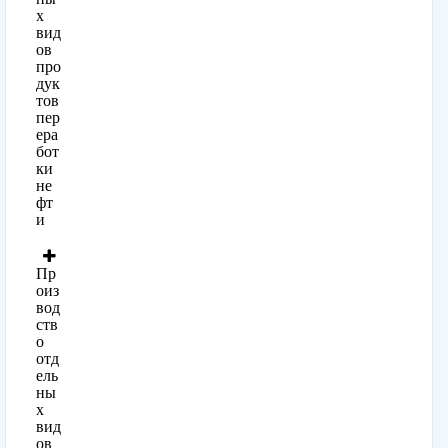
х
вид
ов
про
дук
тов
пер
ера
бот
ки
не
фт
и
Пр
оиз
вод
ств
о
отд
ель
ны
х
вид
ов