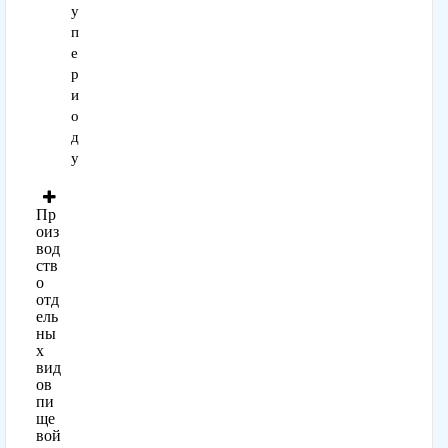
у
п
е
р
и
о
д
у
Пр
оиз
вод
ств
о
отд
ель
ны
х
вид
ов
пи
ще
вой