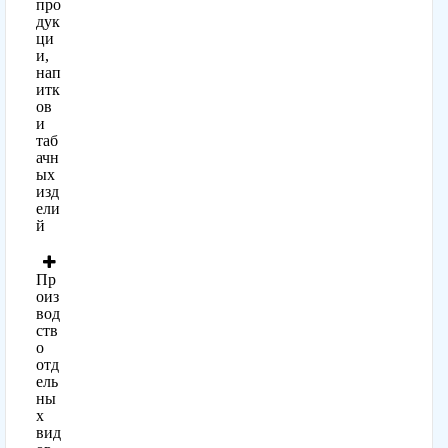
про
дук
ци
и,
нап
итк
ов
и
таб
ачн
ых
изд
ели
й
Пр
оиз
вод
ств
о
отд
ель
ны
х
вид