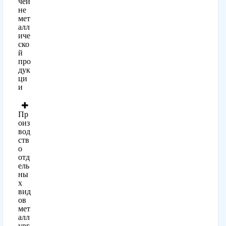
чей
не
мет
алл
иче
ско
й
про
дук
ци
и
Пр
оиз
вод
ств
о
отд
ель
ны
х
вид
ов
мет
алл
ург