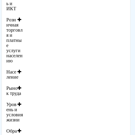
ь и
ИКТ
Розн
ичная
торговл
я и
платны
е
услуги
населен
ию
Насе
ление
Рыно
к труда
Уров
ень и
условия
жизни
Обра