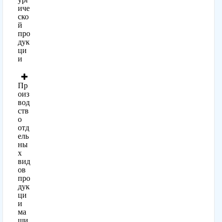
иче
ско
й
про
дук
ци
и
Пр
оиз
вод
ств
о
отд
ель
ны
х
вид
ов
про
дук
ци
и
ма
ши