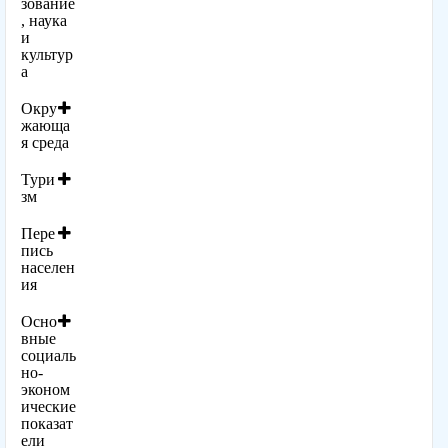
зование
, наука
и
культур
а
Окру
жающа
я среда
Тури
зм
Пере
пись
населен
ия
Осно
вные
социаль
но-
эконом
ические
показат
ели