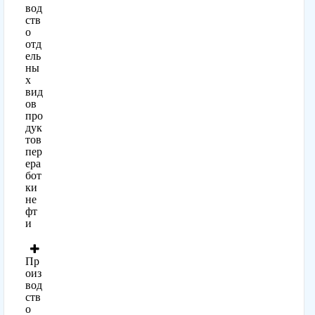
вод
ств
о
отд
ель
ны
х
вид
ов
про
дук
тов
пер
ера
бот
ки
не
фт
и
Пр
оиз
вод
ств
о