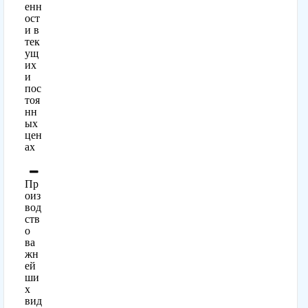
енн
ост
и в
тек
ущ
их
и
пос
тоя
нн
ых
цен
ах
Пр
оиз
вод
ств
о
ва
жн
ей
ши
х
вид