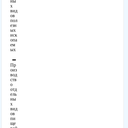
ны
х
вид
ов
пол
езн
ых
иск
опа
ем
ых
Пр
оиз
вод
ств
о
отд
ель
ны
х
вид
ов
пи
ще