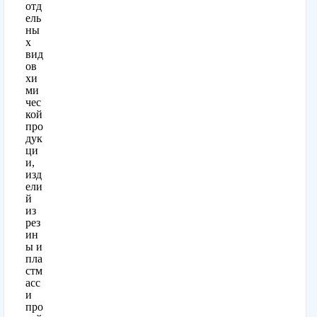
отд
ель
ны
х
вид
ов
хи
ми
чес
кой
про
дук
ци
и,
изд
ели
й
из
рез
ин
ы и
пла
стм
асс
и
про