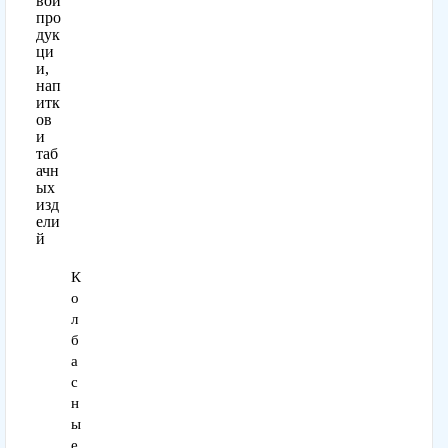
вой
про
дук
ци
и,
нап
итк
ов
и
таб
ачн
ых
изд
ели
й
К
о
л
б
а
с
н
ы
е