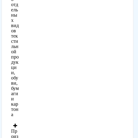
отд
ель
ны
х
вид
ов
тек
сти
льн
ой
про
дук
ци
и,
обу
ви,
бум
аги
и
кар
тон
а
Пр
оиз