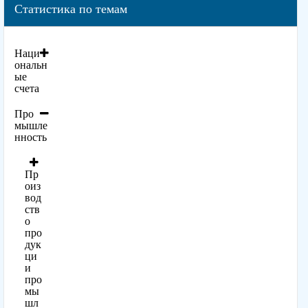
Статистика по темам
Наци
ональн
ые
счета
Про
мышле
нность
Пр
оиз
вод
ств
о
про
дук
ци
и
про
мы
шл