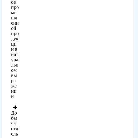
ов
про
мы
шл
енн
ой
про
дук
ци
и в
нат
ура
льн
ом
вы
ра
же
ни
и
До
бы
ча
отд
ель