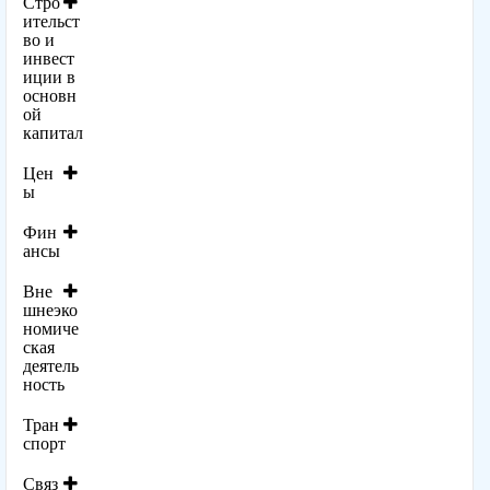
Стро
ительст
во и
инвест
иции в
основн
ой
капитал
Цен
ы
Фин
ансы
Вне
шнеэко
номиче
ская
деятель
ность
Тран
спорт
Связ