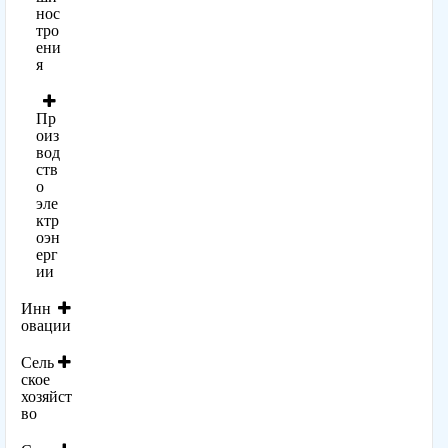
нос
тро
ени
я
Пр
оиз
вод
ств
о
эле
ктр
оэн
ерг
ии
Инн
овации
Сель
ское
хозяйст
во