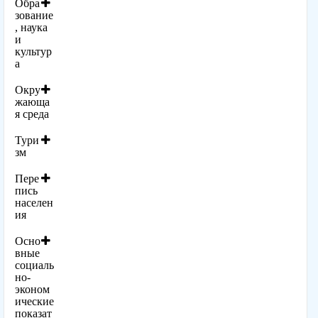
Обра
зование
, наука
и
культур
а
Окру
жающа
я среда
Тури
зм
Пере
пись
населен
ия
Осно
вные
социаль
но-
эконом
ические
показат