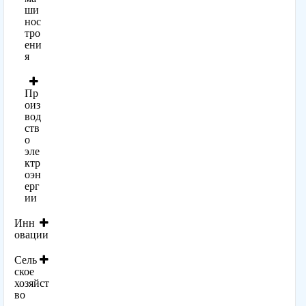
ши
нос
тро
ени
я
Пр
оиз
вод
ств
о
эле
ктр
оэн
ерг
ии
Инн
овации
Сель
ское
хозяйст
во