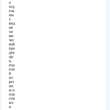
о
отд
ель
ны
х
вид
ов
хи
ми
чес
кой
про
дук
ци
и,
изд
ели
й
из
рез
ин
ы и
пла
стм
асс
и