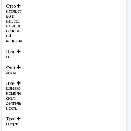
Стро
ительст
во и
инвест
иции в
основн
ой
капитал
Цен
ы
Фин
ансы
Вне
шнеэко
номиче
ская
деятель
ность
Тран
спорт