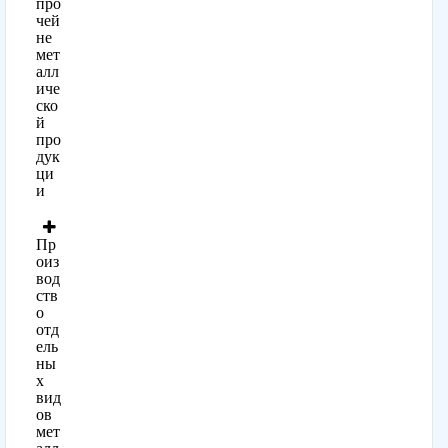
про
чей
не
мет
алл
иче
ско
й
про
дук
ци
и
Пр
оиз
вод
ств
о
отд
ель
ны
х
вид
ов
мет