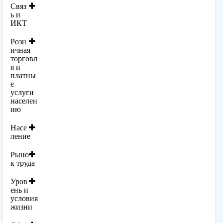
Связ
ь и
ИКТ
Розн
ичная
торговл
я и
платны
е
услуги
населен
ию
Насе
ление
Рыно
к труда
Уров
ень и
условия
жизни