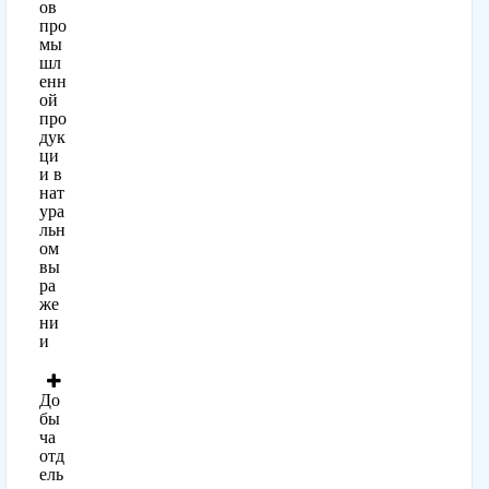
ов
про
мы
шл
енн
ой
про
дук
ци
и в
нат
ура
льн
ом
вы
ра
же
ни
и
До
бы
ча
отд
ель