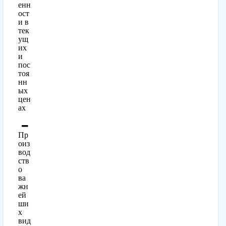
енн
ост
и в
тек
ущ
их
и
пос
тоя
нн
ых
цен
ах
Пр
оиз
вод
ств
о
ва
жн
ей
ши
х
вид