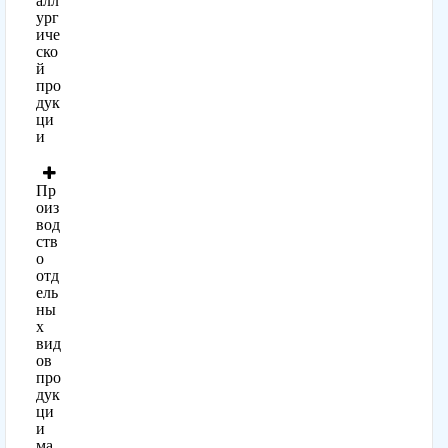
алл
ург
иче
ско
й
про
дук
ци
и
Пр
оиз
вод
ств
о
отд
ель
ны
х
вид
ов
про
дук
ци
и
ма