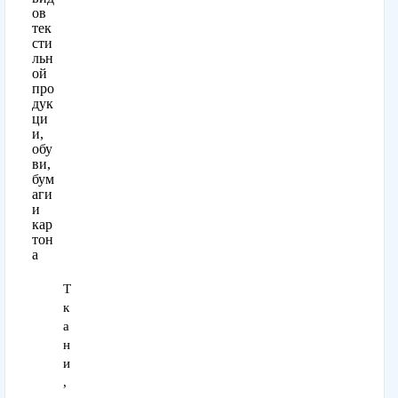
ов
тек
сти
льн
ой
про
дук
ци
и,
обу
ви,
бум
аги
и
кар
тон
а
Т
к
а
н
и
,