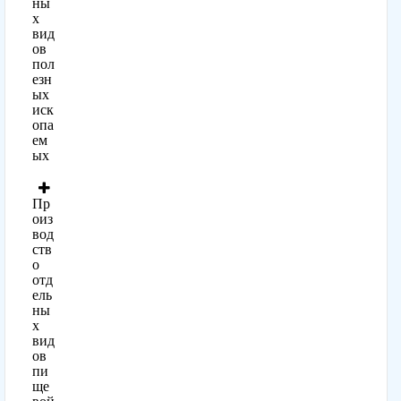
ны
х
вид
ов
пол
езн
ых
иск
опа
ем
ых
Пр
оиз
вод
ств
о
отд
ель
ны
х
вид
ов
пи
ще