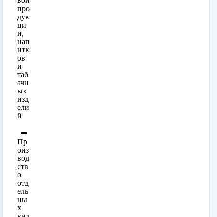
вой
про
дук
ци
и,
нап
итк
ов
и
таб
ачн
ых
изд
ели
й
Пр
оиз
вод
ств
о
отд
ель
ны
х
вид