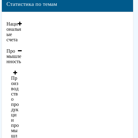
Статистика по темам
Наци
ональн
ые
счета
Про
мышле
нность
Пр
оиз
вод
ств
о
про
дук
ци
и
про
мы
шл