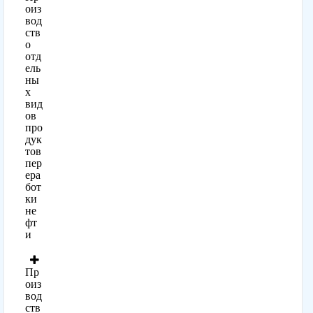
оиз
вод
ств
о
отд
ель
ны
х
вид
ов
про
дук
тов
пер
ера
бот
ки
не
фт
и
Пр
оиз
вод
ств