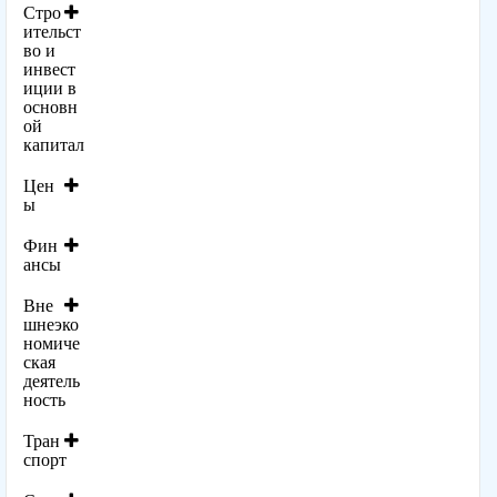
Стро
ительст
во и
инвест
иции в
основн
ой
капитал
Цен
ы
Фин
ансы
Вне
шнеэко
номиче
ская
деятель
ность
Тран
спорт