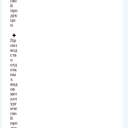
ско
й
про
дук
ци
и
Пр
оиз
вод
ств
о
отд
ель
ны
х
вид
ов
мет
алл
ург
иче
ско
й
про
дук