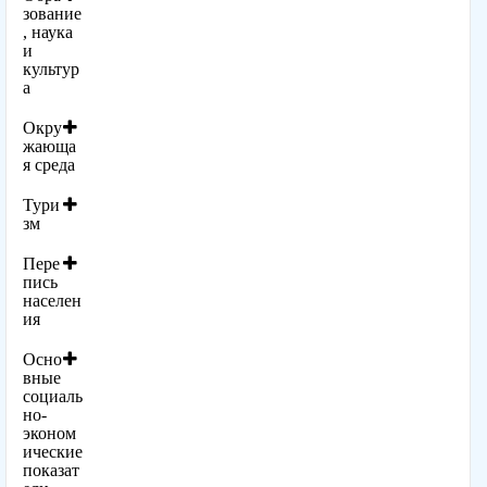
зование
, наука
и
культур
а
Окру
жающа
я среда
Тури
зм
Пере
пись
населен
ия
Осно
вные
социаль
но-
эконом
ические
показат