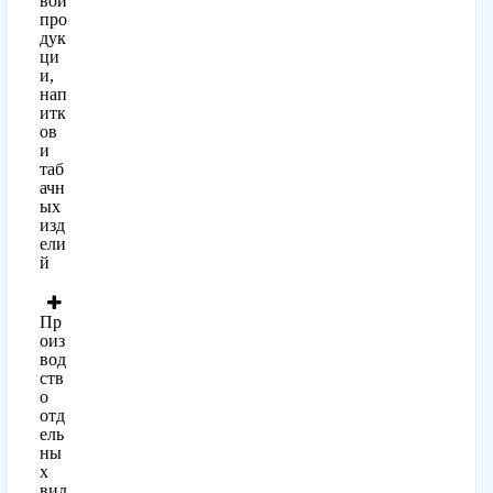
вой
про
дук
ци
и,
нап
итк
ов
и
таб
ачн
ых
изд
ели
й
Пр
оиз
вод
ств
о
отд
ель
ны
х
вид