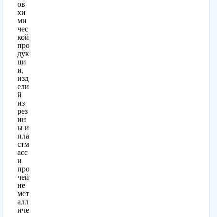
ов
хи
ми
чес
кой
про
дук
ци
и,
изд
ели
й
из
рез
ин
ы и
пла
стм
асс
и
про
чей
не
мет
алл
иче