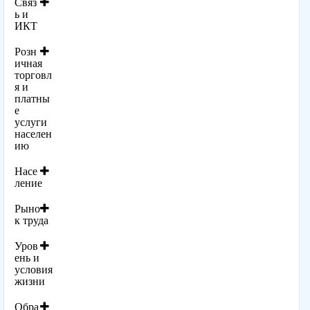
Связ
ь и
ИКТ
Розн
ичная
торговл
я и
платны
е
услуги
населен
ию
Насе
ление
Рыно
к труда
Уров
ень и
условия
жизни
Обра