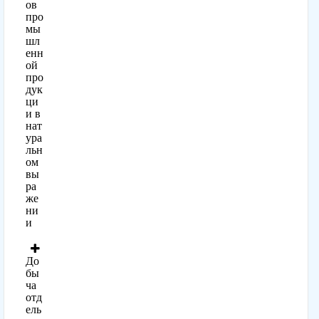
ов
про
мы
шл
енн
ой
про
дук
ци
и в
нат
ура
льн
ом
вы
ра
же
ни
и
До
бы
ча
отд
ель