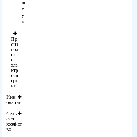
ш
т
у
к
Пр
оиз
вод
ств
о
эле
ктр
оэн
ерг
ии
Инн
овации
Сель
ское
хозяйст
во