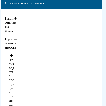
Статистика по темам
Наци
ональн
ые
счета
Про
мышле
нность
Пр
оиз
вод
ств
о
про
дук
ци
и
про
мы
шл