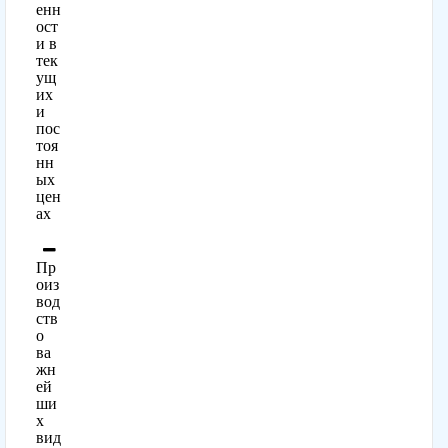
енн
ост
и в
тек
ущ
их
и
пос
тоя
нн
ых
цен
ах
Пр
оиз
вод
ств
о
ва
жн
ей
ши
х
вид