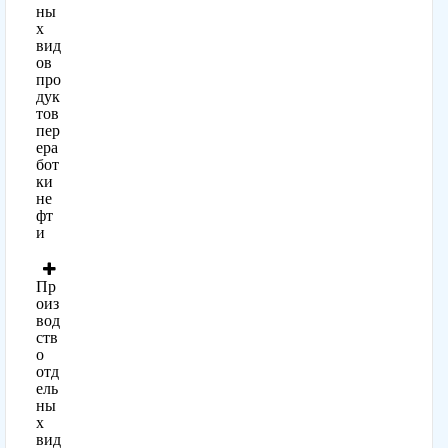
ны
х
вид
ов
про
дук
тов
пер
ера
бот
ки
не
фт
и
Пр
оиз
вод
ств
о
отд
ель
ны
х
вид