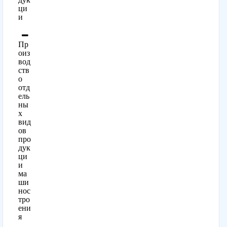
ци
и
Пр
оиз
вод
ств
о
отд
ель
ны
х
вид
ов
про
дук
ци
и
ма
ши
нос
тро
ени
я