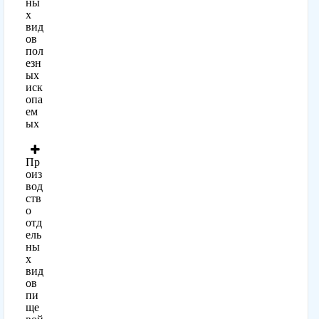
ны
х
вид
ов
пол
езн
ых
иск
опа
ем
ых
Пр
оиз
вод
ств
о
отд
ель
ны
х
вид
ов
пи
ще