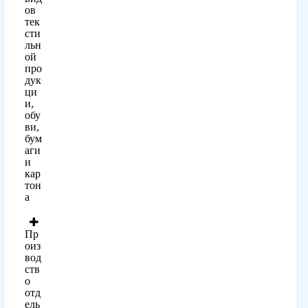
ов
тек
сти
льн
ой
про
дук
ци
и,
обу
ви,
бум
аги
и
кар
тон
а
Пр
оиз
вод
ств
о
отд
ель