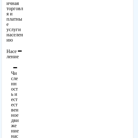
ичная
торговл
я и
платны
е
услуги
населен
ию
Насе
ление
Чи
сле
нн
ост
ь и
ест
ест
вен
ное
дви
же
ние
нас