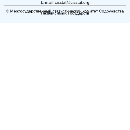
E-mail: cisstat@cisstat.org
© Межгосударственный статистический комитет Содружества
Независимых Государств