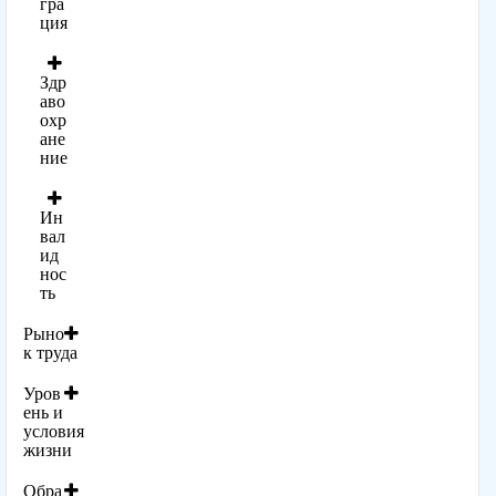
гра
ция
Здр
аво
охр
ане
ние
Ин
вал
ид
нос
ть
Рыно
к труда
Уров
ень и
условия
жизни
Обра