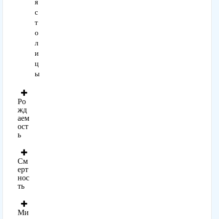
я
с
т
о
л
и
ц
ы
Ро
жд
аем
ост
ь
См
ерт
нос
ть
Ми