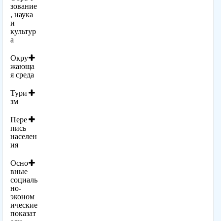
зование
, наука
и
культур
а
Окру
жающа
я среда
Тури
зм
Пере
пись
населен
ия
Осно
вные
социаль
но-
эконом
ические
показат