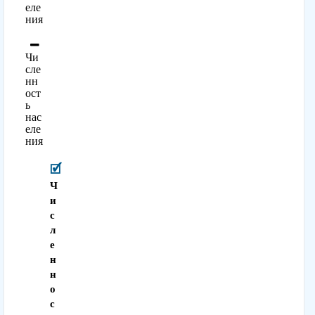
еле
ния
Чи
сле
нн
ост
ь
нас
еле
ния
Ч
и
с
л
е
н
н
о
с