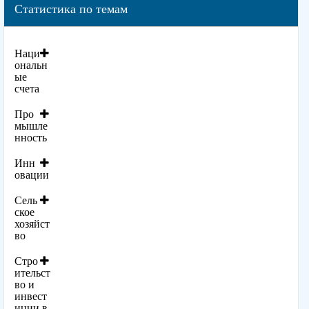
Статистика по темам
Наци
ональн
ые
счета
Про
мышле
нность
Инн
овации
Сель
ское
хозяйст
во
Стро
ительст
во и
инвест
иции в