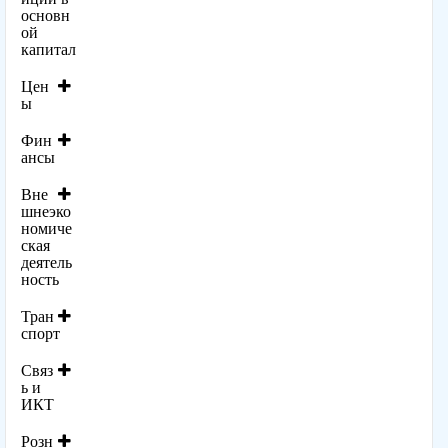
основн
ой
капитал
Цен
ы
Фин
ансы
Вне
шнеэко
номиче
ская
деятель
ность
Тран
спорт
Связ
ь и
ИКТ
Розн