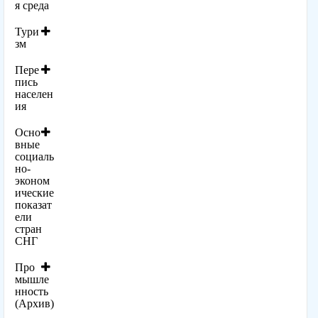
я среда
Тури
зм
Пере
пись
населен
ия
Осно
вные
социаль
но-
эконом
ические
показат
ели
стран
СНГ
Про
мышле
нность
(Архив)