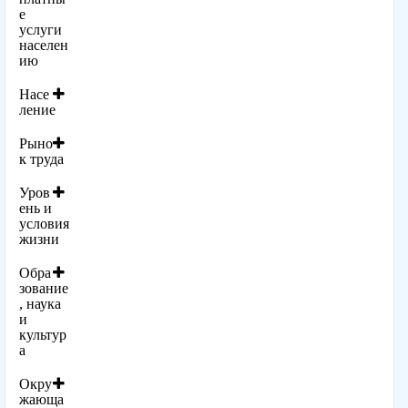
е
услуги
населен
ию
Насе
ление
Рыно
к труда
Уров
ень и
условия
жизни
Обра
зование
, наука
и
культур
а
Окру
жающа