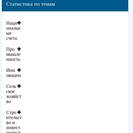
Статистика по темам
Наци
ональн
ые
счета
Про
мышле
нность
Инн
овации
Сель
ское
хозяйст
во
Стро
ительст
во и
инвест
иции в