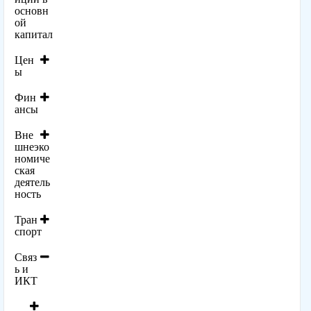
основн
ой
капитал
Цен
ы
Фин
ансы
Вне
шнеэко
номиче
ская
деятель
ность
Тран
спорт
Связ
ь и
ИКТ