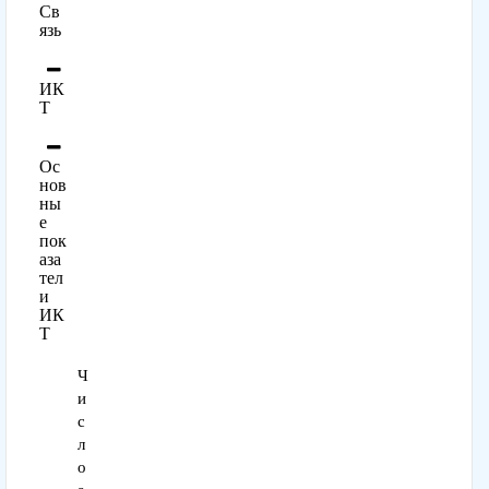
Св
язь
ИК
Т
Ос
нов
ны
е
пок
аза
тел
и
ИК
Т
Ч
и
с
л
о