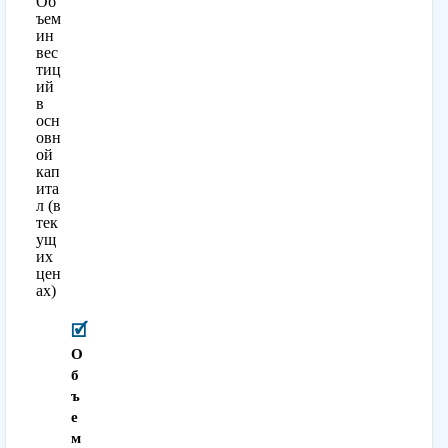
Об
ъем
ин
вес
тиц
ий
в
осн
овн
ой
кап
ита
л (в
тек
ущ
их
цен
ах)
О
б
ъ
е
м