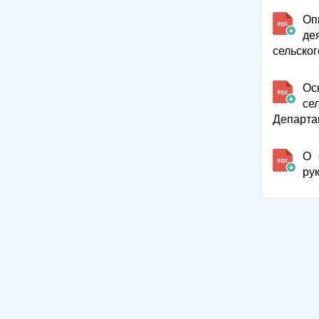
Оп
де
сельског
Ос
се
Департа
О 
ру