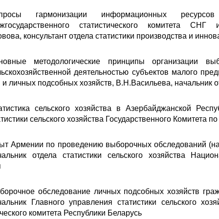
просы гармонизации информационных ресурсов 
жгосударственного статистического комитета СНГ 
вова, консультант отдела статистики производства и инно
новные методологические принципы организации выб
льскохозяйственной деятельностью субъектов малого пред
 и личных подсобных хозяйств, В.Н.Васильева, начальник о
атистика сельского хозяйства в Азербайджанской Респ
атистики сельского хозяйства Государственного Комитета п
ыт Армении по проведению выборочных обследований (наб
чальник отдела статистики сельского хозяйства Нацио
я
борочное обследование личных подсобных хозяйств гражд
чальник Главного управления статистики сельского хо
ческого комитета Республики Беларусь