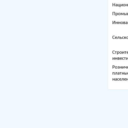
Национ
Промы
Иннова
Сельско
Строит
инвес
Рознич
платны
населе