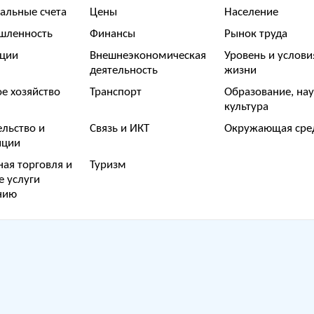
альные счета
Цены
Население
шленность
Финансы
Рынок труда
ции
Внешнеэкономическая
Уровень и услови
деятельность
жизни
е хозяйство
Транспорт
Образование, нау
культура
ельство и
Связь и ИКТ
Окружающая сре
тиции
ная торговля и
Туризм
е услуги
нию