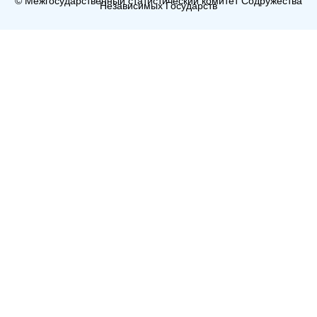
© Межгосударственный статистический комитет Содружества
Независимых Государств