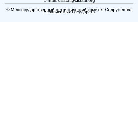
E-mail: cisstat@cisstat.org
© Межгосударственный статистический комитет Содружества
Независимых Государств