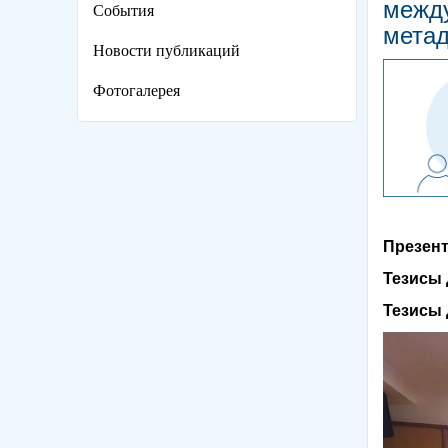
между
События
мета
Новости публикаций
Фотогалерея
Презен
Тезисы 
Тезисы 