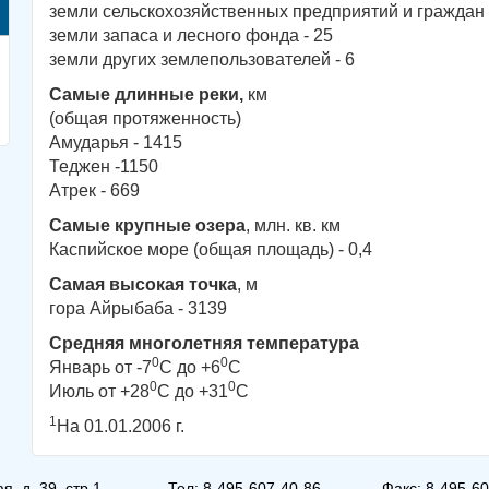
земли сельскохозяйственных предприятий и граждан 
земли запаса и лесного фонда - 25
земли других землепользователей - 6
Самые длинные реки,
км
(общая протяженность)
Амударья - 1415
Теджен -1150
Атрек - 669
Самые крупные озера
, млн. кв. км
Каспийское море (общая площадь) - 0,4
Самая высокая точка
, м
гора Айрыбаба - 3139
Средняя многолетняя температура
0
0
Январь от -7
C до +6
C
0
0
Июль от +28
C до +31
C
1
На 01.01.2006 г.
, д. 39, стр.1
Тел: 8-495-607-40-86
Факс: 8-495-6