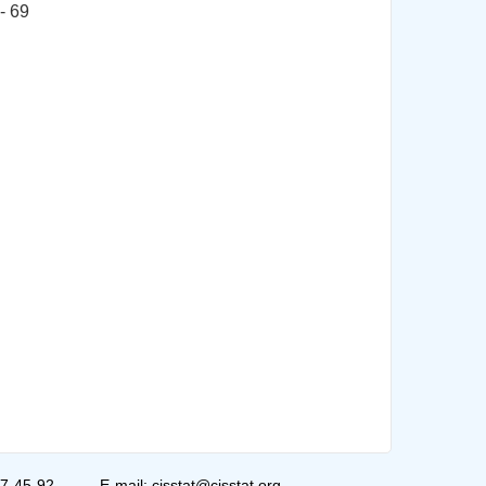
- 69
07-45-92
E-mail: cisstat@cisstat.org