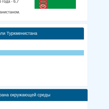
 года - 6,7
анистаном.
ели Туркменистана
храна окружающей среды