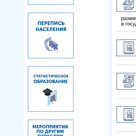
разме
в гос