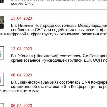
совете СНГ.
13 .04 .2023
В г. Нижнем Новгороде состоялась Международна
сообщества СНГ для содействия повышению эффе
ния цифровой инфраструктуры экономики, развития ста
12 .04 .2023
В г. Женева (Швейцария) состоялось 7-е Совещани
организованное Руководящей группой ЕЭК ООН по
06 .04 .2023
В г. Ливингстон (Замбия) состоялась 17-я Конф
официальной статистики и 3-я Конференция по р
стического института.
06 .04 .2023