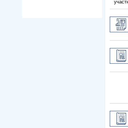
участ