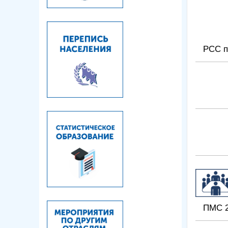
РСС п
ПМС 2