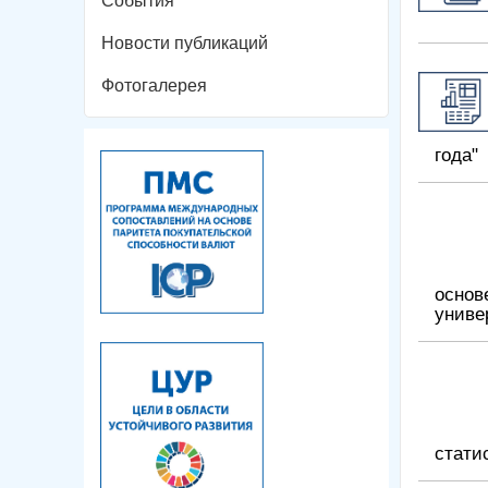
События
Новости публикаций
Фотогалерея
года"
основ
униве
стати