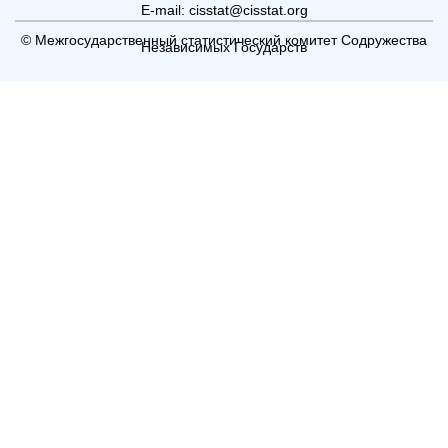
E-mail: cisstat@cisstat.org
© Межгосударственный статистический комитет Содружества
Независимых Государств