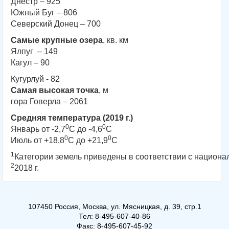
Днестр – 925
Южный Буг – 806
Северский Донец – 700
Самые крупные озера
, кв. км
Ялпуг – 149
Кагул – 90
Кугурлуй - 82
Самая высокая точка
, м
гора Говерла – 2061
Средняя температура (2019 г.)
0
0
Январь от -2,7
C до -4,6
C
0
0
Июль от +18,8
C до +21,9
C
1
Категории земель приведены в соответствии с национ
2
2018 г.
107450 Россия, Москва, ул. Мясницкая, д. 39, стр.1
Тел: 8-495-607-40-86
Факс: 8-495-607-45-92