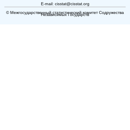
E-mail: cisstat@cisstat.org
© Межгосударственный статистический комитет Содружества
Независимых Государств