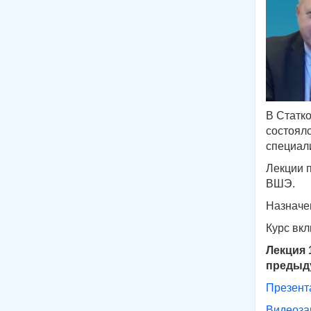
В Статко
состоял
специал
Лекции п
ВШЭ.
Назначе
Курс вк
Лекция 
предыд
Презент
Видеоза