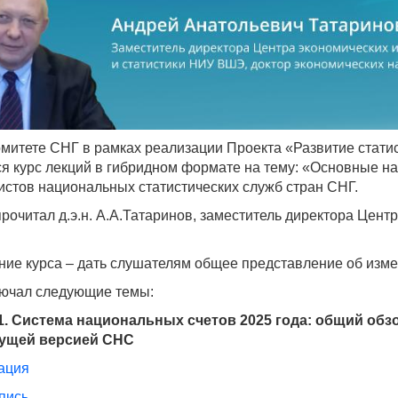
митете СНГ в рамках реализации Проекта «Развитие статист
ся курс лекций в гибридном формате на тему: «Основные 
истов национальных статистических служб стран СНГ.
рочитал д.э.н. А.А.Татаринов, заместитель директора Цент
ние курса – дать слушателям общее представление об изм
лючал следующие темы:
1. Система национальных счетов 2025 года: общий обз
ущей версией СНС
ация
пись