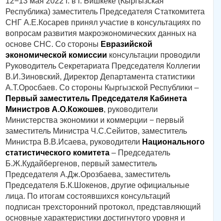
12−13 мая 2022 г. в г. Бишкеке (Кыргызская
Республика) заместитель Председателя Статкомитета
СНГ А.Е.Косарев принял участие в консультациях по
вопросам развития макроэкономических данных на
основе СНС. Со стороны
Евразийской
экономической комиссии
консультации проводили
Руководитель Секретариата Председателя Коллегии
В.И.Зиновский, Директор Департамента статистики
А.Т.Оросбаев. Со стороны Кыргызской Республики –
Первый заместитель Председателя Кабинета
Министров А.О.Кожошев
, руководители
Министерства экономики и коммерции − первый
заместитель Министра Ч.С.Сейитов, заместитель
Министра В.В.Исаева, руководители
Национального
статистического комитета
– Председатель
Б.Ж.Кудайбергенов, первый заместитель
Председателя А.Дж.Орозбаева, заместитель
Председателя Б.К.Шокенов, другие официальные
лица. По итогам состоявшихся консультаций
подписан трехсторонний протокол, представляющий
основные характеристики достигнутого уровня и