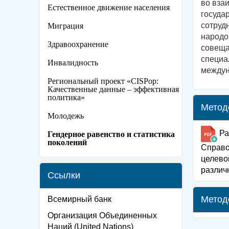
во вза
Естественное движение населения
госуда
сотруд
Миграция
народо
Здравоохранение
совеща
специа
Инвалидность
междун
Региональный проект «CISPop:
Качественные данные – эффективная
политика»
Метод
Молодежь
Ра
Гендерное равенство и статистика
поколений
Справо
целево
различ
Ссылки
Метод
Всемирный банк
Организация Объединенных
Наций (United Nations)