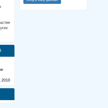
о
частие
угих
й
ое
, 2010