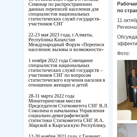
Рабочая
Семинар по распространению
данных переписей населения для
по стра
специалистов национальных
статистических служб государств-
11 октяб
участников СНГ
Региона
22-23 мая 2023 года, г.Алматы,
Обсужда
Республика Казахстан
эффекти
Международный Форум «Переписи
населения: вызовы и возможности»
Фото:
1 ноября 2022 года Совещание
специалистов национальных
статистических служб государств –
участников СНГ по вопросам
статистического изучения насилия в
отношении женщин и детей
28-31 марта 2022 года
Мониторинговая миссия
Председателя Статкомитета СНГ В.Л.
Соколина и начальника Управления
социально-демографической
статистики Статкомитета СНГ И.А.
Збарской в Кыргызскую Республику,
12-20 ноября 2021 года, г.Ташкент,