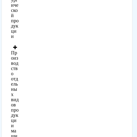
иче
ско
й
про
дук
ци
и
Пр
оиз
вод
ств
о
отд
ель
ны
х
вид
ов
про
дук
ци
и
ма
ши