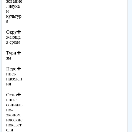
зование
, наука
и
культур
а
Окру
жающа
я среда
Тури
зм
Пере
пись
населен
ия
Осно
вные
социаль
но-
эконом
ические
показат
ели