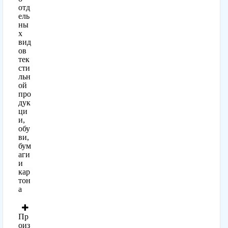
отд
ель
ны
х
вид
ов
тек
сти
льн
ой
про
дук
ци
и,
обу
ви,
бум
аги
и
кар
тон
а
Пр
оиз