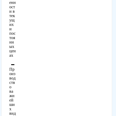
енн
ост
и в
тек
ущ
их
и
пос
тоя
нн
ых
цен
ах
Пр
оиз
вод
ств
о
ва
жн
ей
ши
х
вид