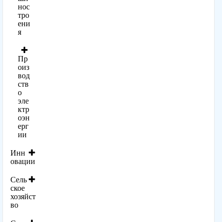
нос
тро
ени
я
Пр
оиз
вод
ств
о
эле
ктр
оэн
ерг
ии
Инн
овации
Сель
ское
хозяйст
во