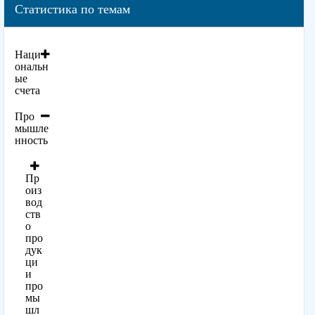
Статистика по темам
Наци
ональн
ые
счета
Про
мышле
нность
Пр
оиз
вод
ств
о
про
дук
ци
и
про
мы
шл