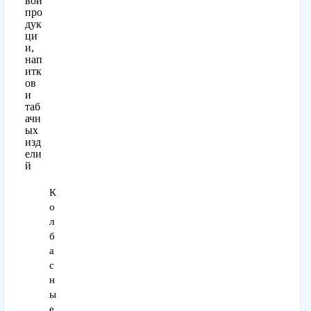
вой
про
дук
ци
и,
нап
итк
ов
и
таб
ачн
ых
изд
ели
й
К
о
л
б
а
с
н
ы
е