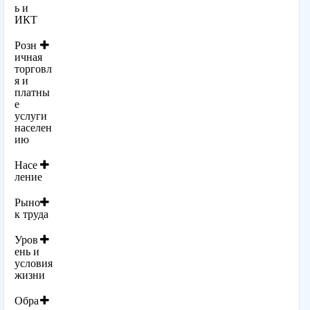
ь и
ИКТ
Розн
ичная
торговл
я и
платны
е
услуги
населен
ию
Насе
ление
Рыно
к труда
Уров
ень и
условия
жизни
Обра