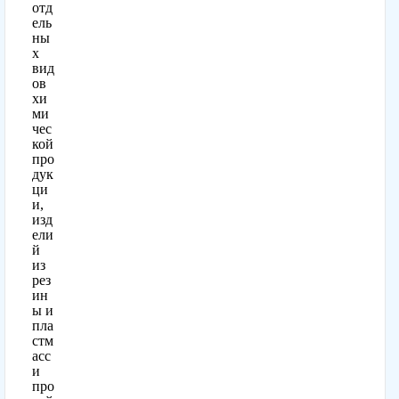
отд
ель
ны
х
вид
ов
хи
ми
чес
кой
про
дук
ци
и,
изд
ели
й
из
рез
ин
ы и
пла
стм
асс
и
про