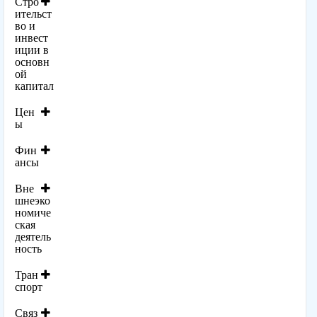
Стро
ительст
во и
инвест
иции в
основн
ой
капитал
Цен
ы
Фин
ансы
Вне
шнеэко
номиче
ская
деятель
ность
Тран
спорт
Связ