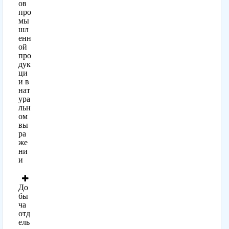
ов
про
мы
шл
енн
ой
про
дук
ци
и в
нат
ура
льн
ом
вы
ра
же
ни
и
До
бы
ча
отд
ель