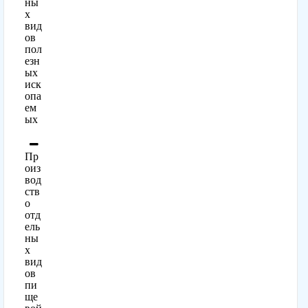
ны
х
вид
ов
пол
езн
ых
иск
опа
ем
ых
Пр
оиз
вод
ств
о
отд
ель
ны
х
вид
ов
пи
ще