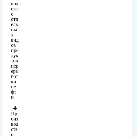
вод
ств
о
отд
ель
ны
х
вид
ов
про
дук
тов
пер
ера
бот
ки
не
фт
и
Пр
оиз
вод
ств
о