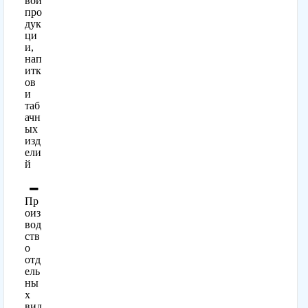
вой
про
дук
ци
и,
нап
итк
ов
и
таб
ачн
ых
изд
ели
й
Пр
оиз
вод
ств
о
отд
ель
ны
х
вид