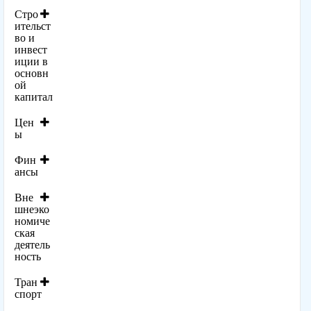
Стро
ительст
во и
инвест
иции в
основн
ой
капитал
Цен
ы
Фин
ансы
Вне
шнеэко
номиче
ская
деятель
ность
Тран
спорт