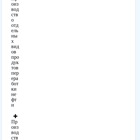
оиз
вод
ств
о
отд
ель
ны
х
вид
ов
про
дук
тов
пер
ера
бот
ки
не
фт
и
Пр
оиз
вод
ств