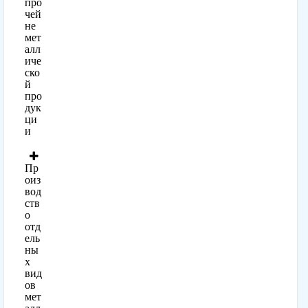
про
чей
не
мет
алл
иче
ско
й
про
дук
ци
и
Пр
оиз
вод
ств
о
отд
ель
ны
х
вид
ов
мет