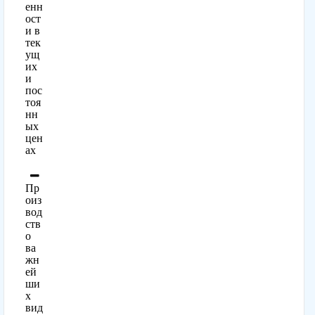
енн
ост
и в
тек
ущ
их
и
пос
тоя
нн
ых
цен
ах
Пр
оиз
вод
ств
о
ва
жн
ей
ши
х
вид