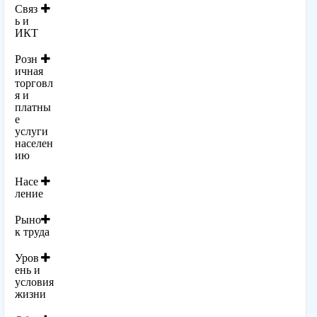
Связ
ь и
ИКТ
Розн
ичная
торговл
я и
платны
е
услуги
населен
ию
Насе
ление
Рыно
к труда
Уров
ень и
условия
жизни