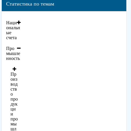
Статистика по темам
Наци
ональн
ые
счета
Про
мышле
нность
Пр
оиз
вод
ств
о
про
дук
ци
и
про
мы
шл