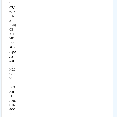
о
отд
ель
ны
х
вид
ов
хи
ми
чес
кой
про
дук
ци
и,
изд
ели
й
из
рез
ин
ы и
пла
стм
асс
и