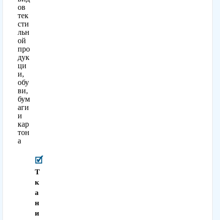
ов
тек
сти
льн
ой
про
дук
ци
и,
обу
ви,
бум
аги
и
кар
тон
а
Т
к
а
н
и