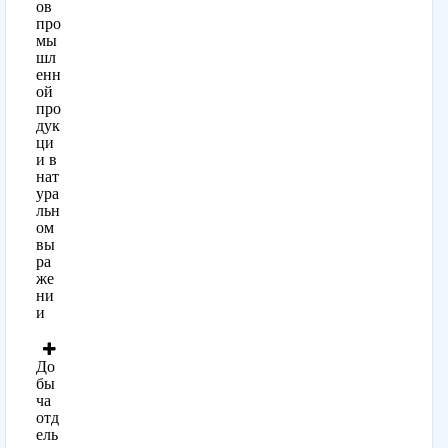
ов
про
мы
шл
енн
ой
про
дук
ци
и в
нат
ура
льн
ом
вы
ра
же
ни
и
До
бы
ча
отд
ель