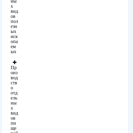
ны
х
вид
ов
пол
езн
ых
иск
опа
ем
ых
Пр
оиз
вод
ств
о
отд
ель
ны
х
вид
ов
пи
ще