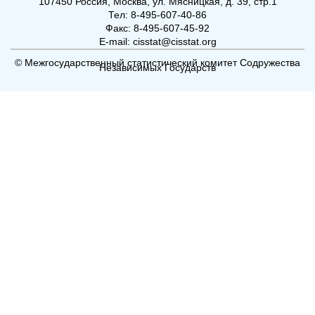
107450 Россия, Москва, ул. Мясницкая, д. 39, стр.1
Тел: 8-495-607-40-86
Факс: 8-495-607-45-92
E-mail: cisstat@cisstat.org
© Межгосударственный статистический комитет Содружества
Независимых Государств