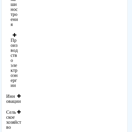
ши
нос
тро
ени
я
Пр
оиз
вод
ств
о
эле
ктр
оэн
ерг
ии
Инн
овации
Сель
ское
хозяйст
во