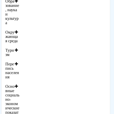
Обра
зование
, наука
и
культур
а
Окру
жающа
я среда
Тури
зм
Пере
пись
населен
ия
Осно
вные
социаль
но-
эконом
ические
показат