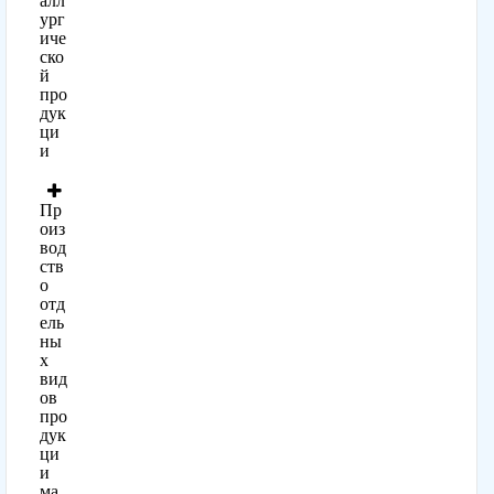
алл
ург
иче
ско
й
про
дук
ци
и
Пр
оиз
вод
ств
о
отд
ель
ны
х
вид
ов
про
дук
ци
и
ма