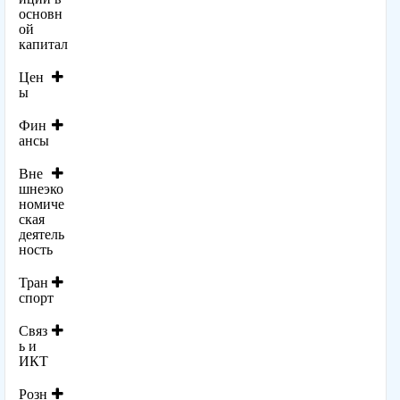
основн
ой
капитал
Цен
ы
Фин
ансы
Вне
шнеэко
номиче
ская
деятель
ность
Тран
спорт
Связ
ь и
ИКТ
Розн