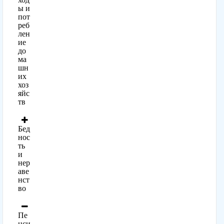
ы и
пот
реб
лен
ие
до
ма
шн
их
хоз
яйс
тв
Бед
нос
ть
и
нер
аве
нст
во
Пе
нси