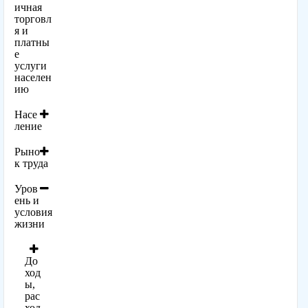
ичная
торговл
я и
платны
е
услуги
населен
ию
Насе
ление
Рыно
к труда
Уров
ень и
условия
жизни
До
ход
ы,
рас
ход