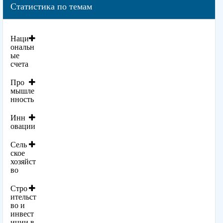
Статистика по темам
Наци
ональн
ые
счета
Про
мышле
нность
Инн
овации
Сель
ское
хозяйст
во
Стро
ительст
во и
инвест
иции в