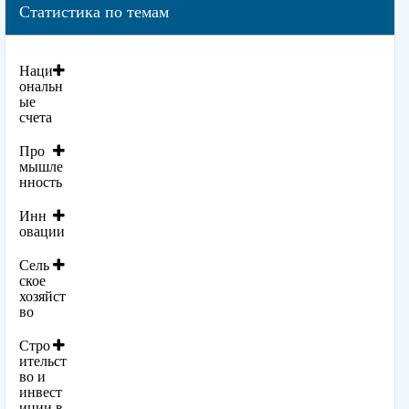
Статистика по темам
Наци
ональн
ые
счета
Про
мышле
нность
Инн
овации
Сель
ское
хозяйст
во
Стро
ительст
во и
инвест
иции в