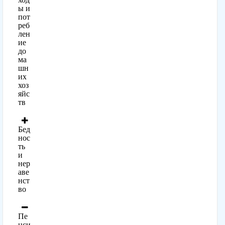
ы и
пот
реб
лен
ие
до
ма
шн
их
хоз
яйс
тв
Бед
нос
ть
и
нер
аве
нст
во
Пе
нси