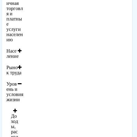
ичная
торговл
я и
платны
е
услуги
населен
ию
Насе
ление
Рыно
к труда
Уров
ень и
условия
жизни
До
ход
ы,
рас
ход