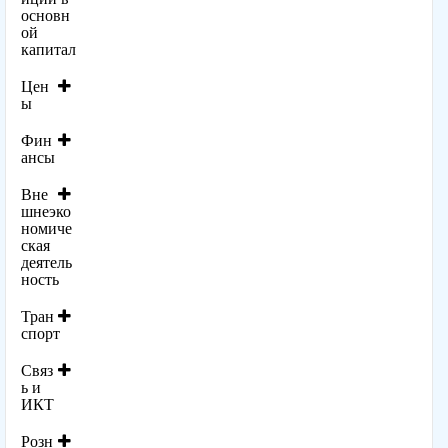
основн
ой
капитал
Цен
ы
Фин
ансы
Вне
шнеэко
номиче
ская
деятель
ность
Тран
спорт
Связ
ь и
ИКТ
Розн