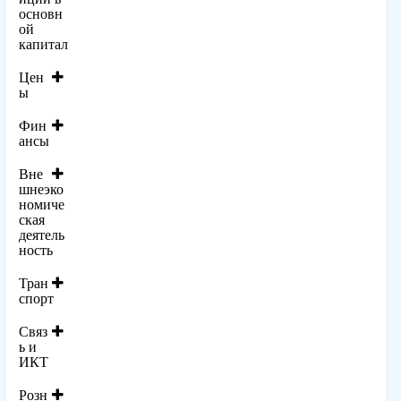
основн
ой
капитал
Цен
ы
Фин
ансы
Вне
шнеэко
номиче
ская
деятель
ность
Тран
спорт
Связ
ь и
ИКТ
Розн