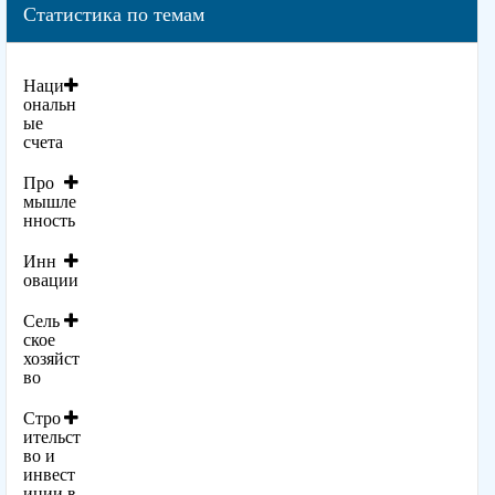
Статистика по темам
Наци
ональн
ые
счета
Про
мышле
нность
Инн
овации
Сель
ское
хозяйст
во
Стро
ительст
во и
инвест
иции в