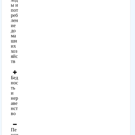
ы и
пот
реб
лен
ие
до
ма
шн
их
хоз
яйс
тв
Бед
нос
ть
и
нер
аве
нст
во
Пе
нси