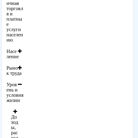
ичная
торговл
я и
платны
е
услуги
населен
ию
Насе
ление
Рыно
к труда
Уров
ень и
условия
жизни
До
ход
ы,
рас
ход