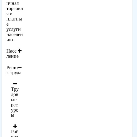
ичная
торговл
я и
платны
е
услуги
населен
ию
Насе
ление
Рыно
к труда
Тру
дов
ые
рес
урс
ы
Раб
оча