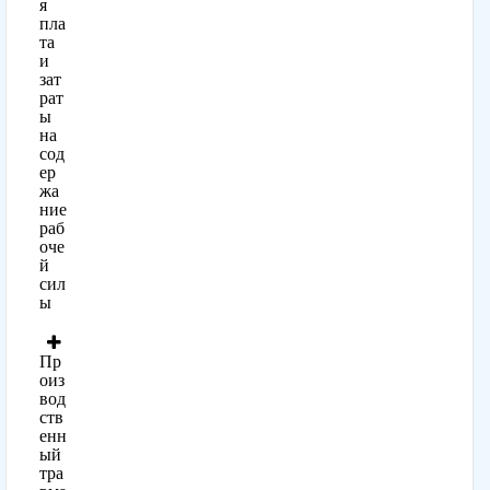
я
пла
та
и
зат
рат
ы
на
сод
ер
жа
ние
раб
оче
й
сил
ы
Пр
оиз
вод
ств
енн
ый
тра