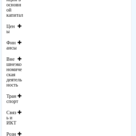
основн
ой
капитал
Цен
ы
Фин
ансы
Вне
шнеэко
номиче
ская
деятель
ность
Тран
спорт
Связ
ь и
ИКТ
Розн