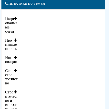
Статистика по темам
Наци
ональн
ые
счета
Про
мышле
нность
Инн
овации
Сель
ское
хозяйст
во
Стро
ительст
во и
инвест
иции в