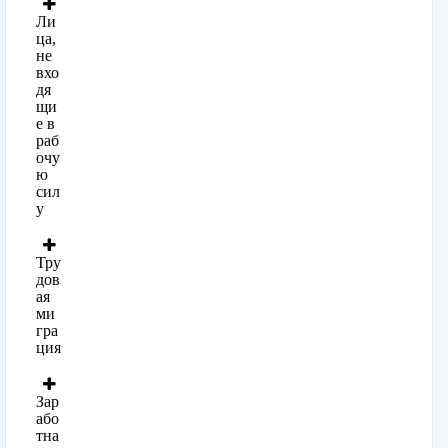
Ли
ца,
не
вхо
дя
щи
е в
раб
очу
ю
сил
у
Тру
дов
ая
ми
гра
ция
Зар
або
тна