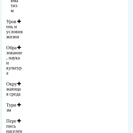
вма
тиз
м
Уров
ень и
условия
жизни
Обра
зование
, наука
и
культур
а
Окру
жающа
я среда
Тури
зм
Пере
пись
населен