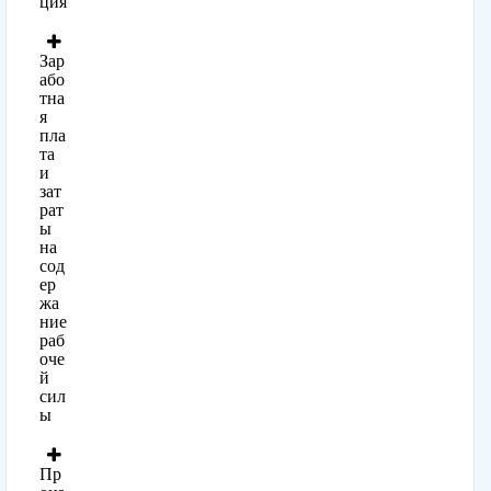
ция
Зар
або
тна
я
пла
та
и
зат
рат
ы
на
сод
ер
жа
ние
раб
оче
й
сил
ы
Пр