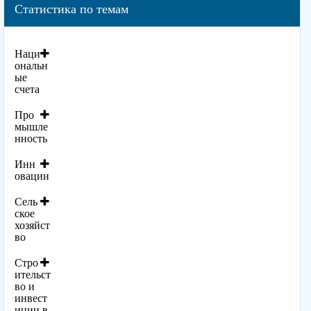
Статистика по темам
Наци
ональн
ые
счета
Про
мышле
нность
Инн
овации
Сель
ское
хозяйст
во
Стро
ительст
во и
инвест
иции в