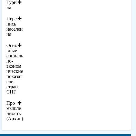
Тури
зм
Пере
пись
населен
ия
Осно
вные
социаль
но-
эконом
ические
показат
ели
стран
СНГ
Про
мышле
нность
(Архив)