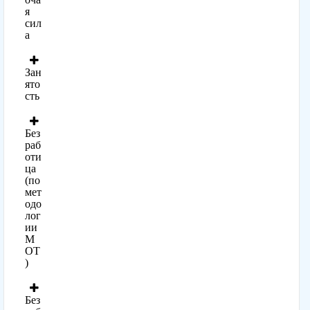
я
сил
а
Зан
ято
сть
Без
раб
оти
ца
(по
мет
одо
лог
ии
М
ОТ
)
Без