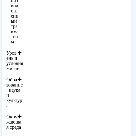
оиз
вод
ств
енн
ый
тра
вма
тиз
м
Уров
ень и
условия
жизни
Обра
зование
, наука
и
культур
а
Окру
жающа
я среда