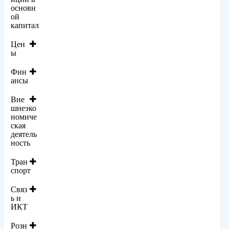
основн
ой
капитал
Цен
ы
Фин
ансы
Вне
шнеэко
номиче
ская
деятель
ность
Тран
спорт
Связ
ь и
ИКТ
Розн