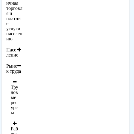
ичная
торговл
я и
платны
е
услуги
населен
ию
Насе
ление
Рыно
к труда
Тру
дов
ые
рес
урс
ы
Раб
оча