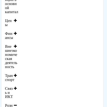
основн
ой
капитал
Цен
ы
Фин
ансы
Вне
шнеэко
номиче
ская
деятель
ность
Тран
спорт
Связ
ь и
ИКТ
Розн