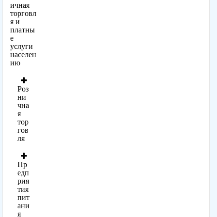
ичная
торговл
я и
платны
е
услуги
населен
ию
Роз
ни
чна
я
тор
гов
ля
Пр
едп
рия
тия
пит
ани
я