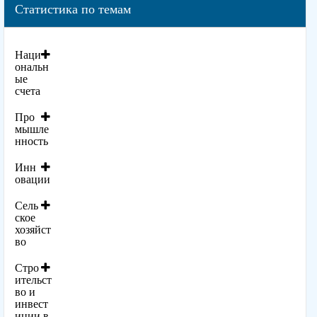
Статистика по темам
Наци
ональн
ые
счета
Про
мышле
нность
Инн
овации
Сель
ское
хозяйст
во
Стро
ительст
во и
инвест
иции в