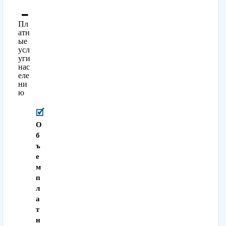
Пл
атн
ые
усл
уги
нас
еле
ни
ю
О
б
ъ
е
м
п
л
а
т
н