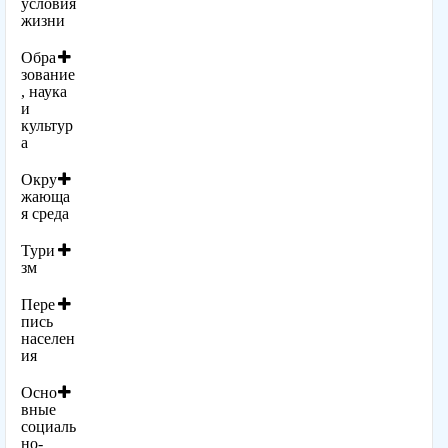
условия
жизни
Обра
зование
, наука
и
культур
а
Окру
жающа
я среда
Тури
зм
Пере
пись
населен
ия
Осно
вные
социаль
но-