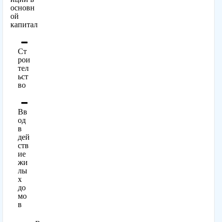
основн
ой
капитал
Ст
рои
тел
ьст
во
Вв
од
в
дей
ств
ие
жи
лы
х
до
мо
в