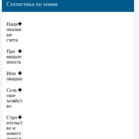
Статистика по темам
Наци
ональн
ые
счета
Про
мышле
нность
Инн
овации
Сель
ское
хозяйст
во
Стро
ительст
во и
инвест
иции в