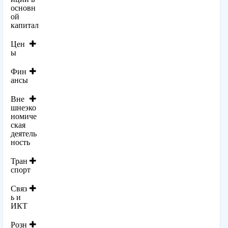
основн
ой
капитал
Цен
ы
Фин
ансы
Вне
шнеэко
номиче
ская
деятель
ность
Тран
спорт
Связ
ь и
ИКТ
Розн