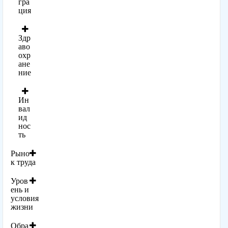
гра
ция
Здр
аво
охр
ане
ние
Ин
вал
ид
нос
ть
Рыно
к труда
Уров
ень и
условия
жизни
Обра