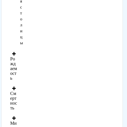
я
с
т
о
л
и
ц
ы
Ро
жд
аем
ост
ь
См
ерт
нос
ть
Ми