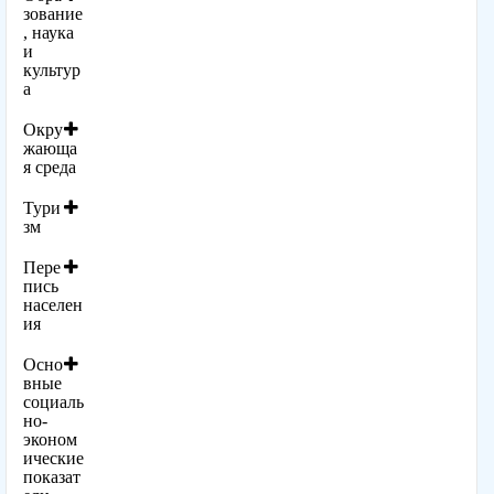
зование
, наука
и
культур
а
Окру
жающа
я среда
Тури
зм
Пере
пись
населен
ия
Осно
вные
социаль
но-
эконом
ические
показат