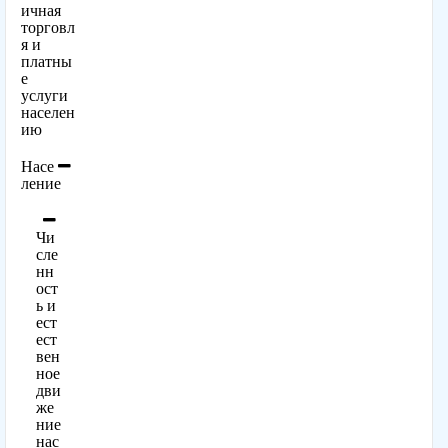
ичная
торговл
я и
платны
е
услуги
населен
ию
Насе
ление
Чи
сле
нн
ост
ь и
ест
ест
вен
ное
дви
же
ние
нас