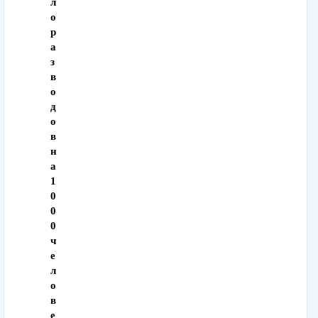
л
о
р
а
з
в
о
д
о
в
н
а
1
0
0
0
ч
е
л
о
в
е