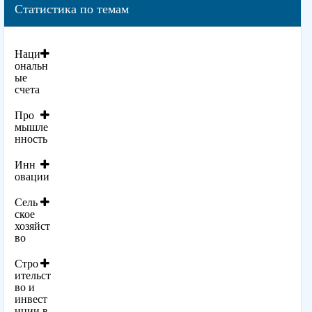
Статистика по темам
Наци
ональн
ые
счета
Про
мышле
нность
Инн
овации
Сель
ское
хозяйст
во
Стро
ительст
во и
инвест
иции в