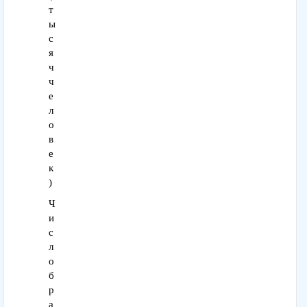
т
ы
с
я
ч
ч
е
л
о
в
е
к
)
Ч
и
с
л
о
б
р
а