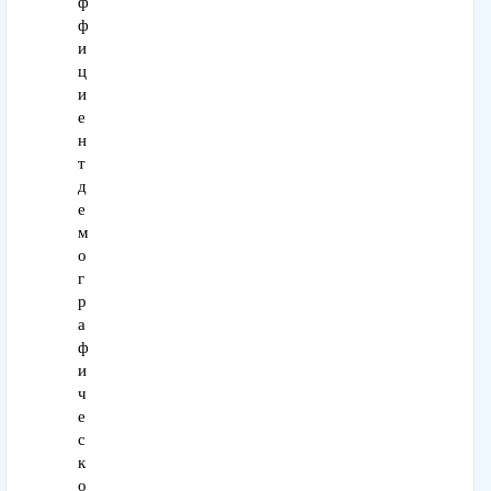
ф
ф
и
ц
и
е
н
т
д
е
м
о
г
р
а
ф
и
ч
е
с
к
о