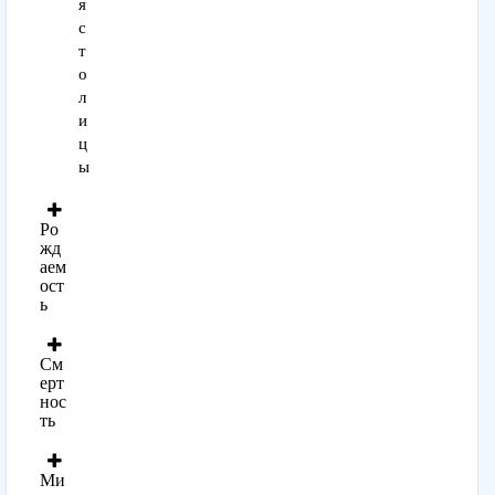
я
с
т
о
л
и
ц
ы
Ро
жд
аем
ост
ь
См
ерт
нос
ть
Ми