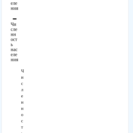
еле
ния
Чи
сле
нн
ост
ь
нас
еле
ния
Ч
и
с
л
е
н
н
о
с
т