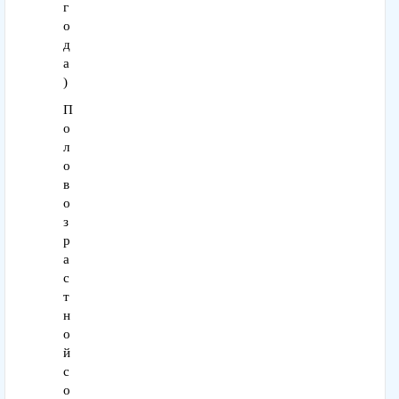
г
о
д
а
)
П
о
л
о
в
о
з
р
а
с
т
н
о
й
с
о