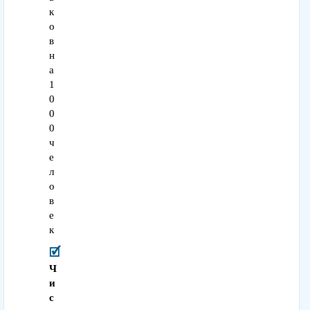
к
о
в
н
а
1
0
0
0
ч
е
л
о
в
е
к
Ч
и
с