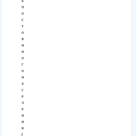
ь
п
о
с
т
о
я
н
н
о
г
о
н
а
с
е
л
е
н
и
я
(