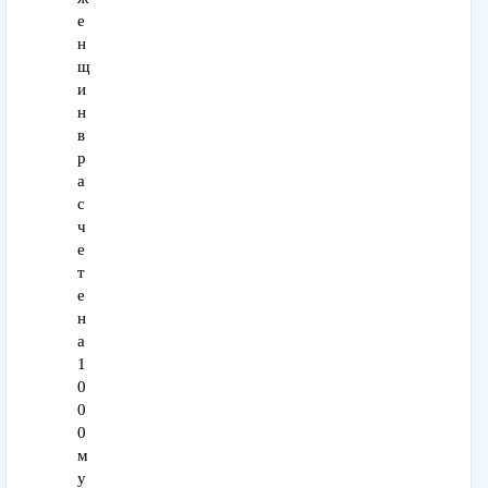
е
н
щ
и
н
в
р
а
с
ч
е
т
е
н
а
1
0
0
0
м
у