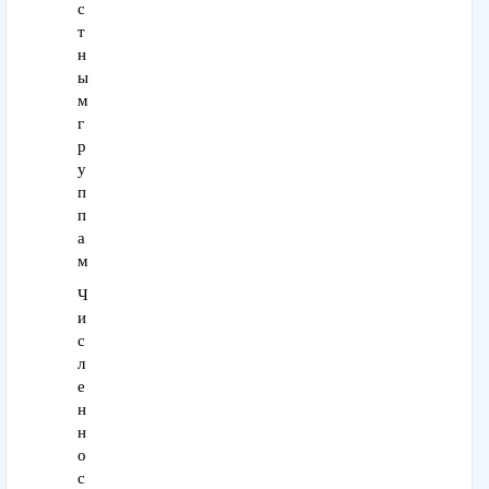
с
т
н
ы
м
г
р
у
п
п
а
м
Ч
и
с
л
е
н
н
о
с