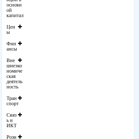
основн
ой
капитал
Цен
ы
Фин
ансы
Вне
шнеэко
номиче
ская
деятель
ность
Тран
спорт
Связ
ь и
ИКТ
Розн