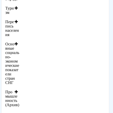
Тури
зм
Пере
пись
населен
ия
Осно
вные
социаль
но-
эконом
ические
показат
ели
стран
СНГ
Про
мышле
нность
(Архив)