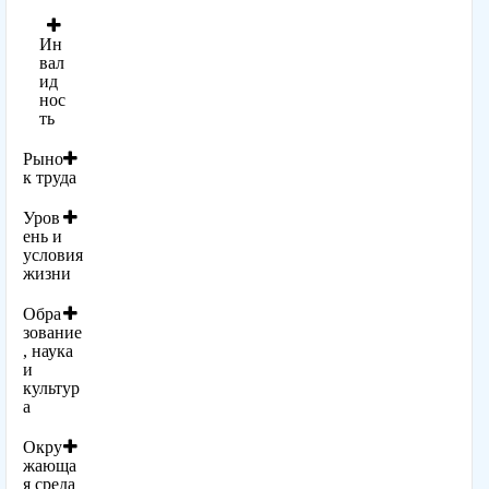
Ин
вал
ид
нос
ть
Рыно
к труда
Уров
ень и
условия
жизни
Обра
зование
, наука
и
культур
а
Окру
жающа
я среда