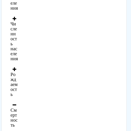
еле
ния
Чи
сле
нн
ост
ь
нас
еле
ния
Ро
жд
аем
ост
ь
См
ерт
нос
ть