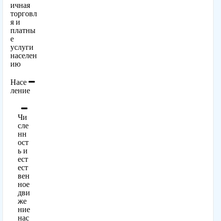
ичная
торговл
я и
платны
е
услуги
населен
ию
Насе
ление
Чи
сле
нн
ост
ь и
ест
ест
вен
ное
дви
же
ние
нас