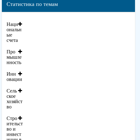
Статистика по темам
Наци
ональн
ые
счета
Про
мышле
нность
Инн
овации
Сель
ское
хозяйст
во
Стро
ительст
во и
инвест
иции в