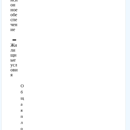
он
ное
обе
спе
чен
ие
Жи
ли
щн
ые
усл
ови
я
О
б
щ
а
я
п
л
о