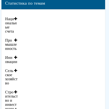
Статистика по темам
Наци
ональн
ые
счета
Про
мышле
нность
Инн
овации
Сель
ское
хозяйст
во
Стро
ительст
во и
инвест
иции в