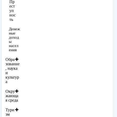
Пр
ест
уп
нос
ть
Денеж
ные
доход
ы
насел
ения
Обра
зование
, наука
и
культур
а
Окру
жающа
я среда
Тури
зм