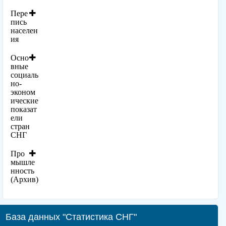
Пере
пись
населен
ия
Осно
вные
социаль
но-
эконом
ические
показат
ели
стран
СНГ
Про
мышле
нность
(Архив)
База данных "Статистика СНГ"