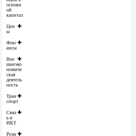
основн
ой
капитал
Цен
ы
Фин
ансы
Вне
шнеэко
номиче
ская
деятель
ность
Тран
спорт
Связ
ь и
ИКТ
Розн