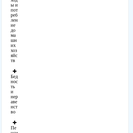
ы и
пот
реб
лен
ие
до
ма
шн
их
хоз
яйс
тв
Бед
нос
ть
и
нер
аве
нст
во
Пе
нси