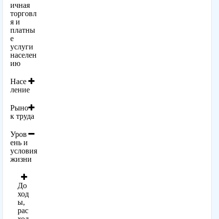
ичная
торговл
я и
платны
е
услуги
населен
ию
Насе
ление
Рыно
к труда
Уров
ень и
условия
жизни
До
ход
ы,
рас
ход