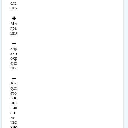
еле
ния
Ми
гра
ция
Здр
аво
охр
ане
ние
Ам
бул
ато
рно
-по
лик
ли
ни
чес
кие