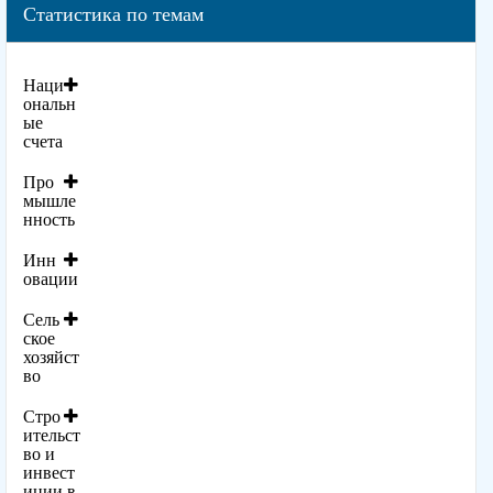
Статистика по темам
Наци
ональн
ые
счета
Про
мышле
нность
Инн
овации
Сель
ское
хозяйст
во
Стро
ительст
во и
инвест
иции в