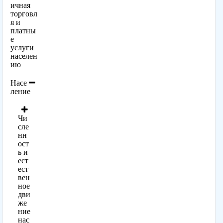
ичная
торговл
я и
платны
е
услуги
населен
ию
Насе
ление
Чи
сле
нн
ост
ь и
ест
ест
вен
ное
дви
же
ние
нас