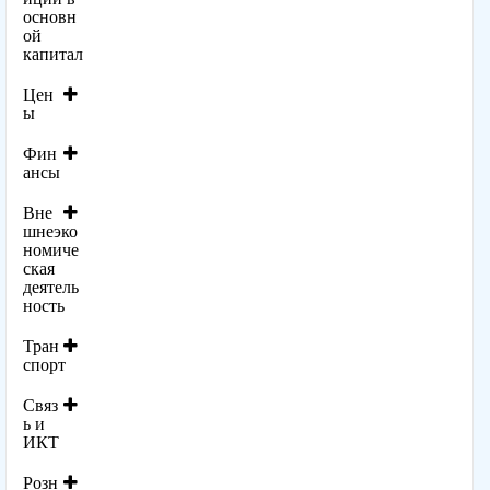
основн
ой
капитал
Цен
ы
Фин
ансы
Вне
шнеэко
номиче
ская
деятель
ность
Тран
спорт
Связ
ь и
ИКТ
Розн