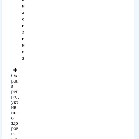
н
а
с
е
л
е
н
и
я
Ох
ран
а
реп
род
укт
ив
ног
о
здо
ров
ья
же