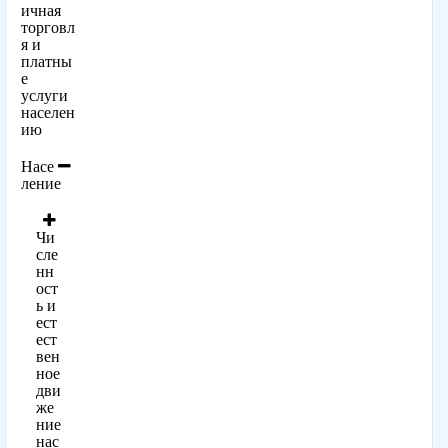
ичная
торговл
я и
платны
е
услуги
населен
ию
Насе
ление
Чи
сле
нн
ост
ь и
ест
ест
вен
ное
дви
же
ние
нас