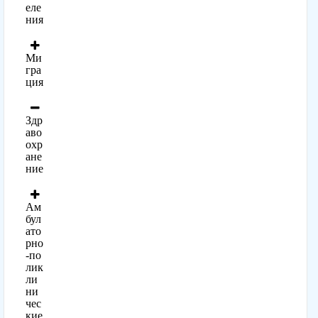
еле
ния
Ми
гра
ция
Здр
аво
охр
ане
ние
Ам
бул
ато
рно
-по
лик
ли
ни
чес
кие