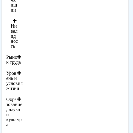
нщ
ин
Ин
вал
ид
нос
ть
Рыно
к труда
Уров
ень и
условия
жизни
Обра
зование
, наука
и
культур
а