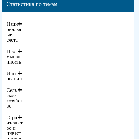
Статистика по темам
Наци
ональн
ые
счета
Про
мышле
нность
Инн
овации
Сель
ское
хозяйст
во
Стро
ительст
во и
инвест
иции в