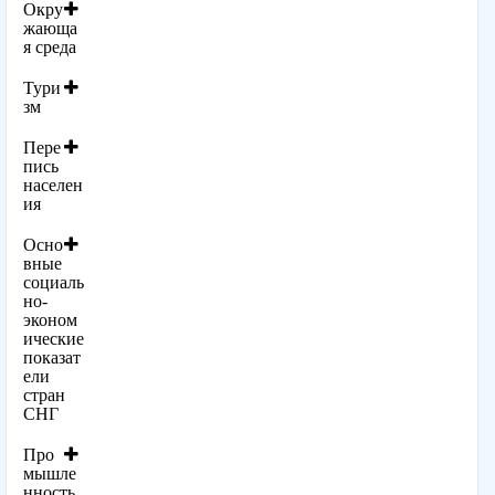
Окру
жающа
я среда
Тури
зм
Пере
пись
населен
ия
Осно
вные
социаль
но-
эконом
ические
показат
ели
стран
СНГ
Про
мышле
нность