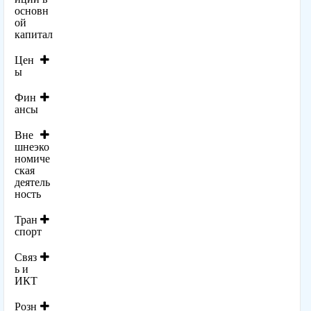
основн
ой
капитал
Цен
ы
Фин
ансы
Вне
шнеэко
номиче
ская
деятель
ность
Тран
спорт
Связ
ь и
ИКТ
Розн