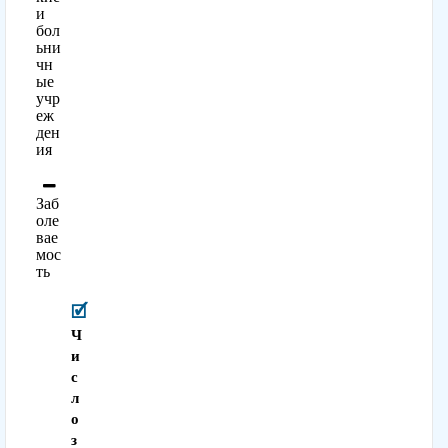
и
бол
ьни
чн
ые
учр
еж
ден
ия
Заб
оле
вае
мос
ть
Ч
и
с
л
о
з