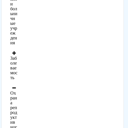
и
бол
ьни
чн
ые
учр
еж
ден
ия
Заб
оле
вае
мос
ть
Ох
ран
а
реп
род
укт
ив
ног