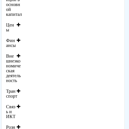
основн
ой
капитал
Цен
ы
Фин
ансы
Вне
шнеэко
номиче
ская
деятель
ность
Тран
спорт
Связ
ь и
ИКТ
Розн