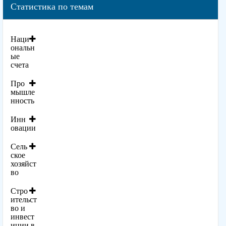
Статистика по темам
Наци
ональн
ые
счета
Про
мышле
нность
Инн
овации
Сель
ское
хозяйст
во
Стро
ительст
во и
инвест
иции в