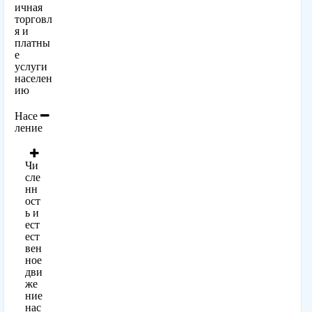
ичная
торговл
я и
платны
е
услуги
населен
ию
Насе
ление
Чи
сле
нн
ост
ь и
ест
ест
вен
ное
дви
же
ние
нас