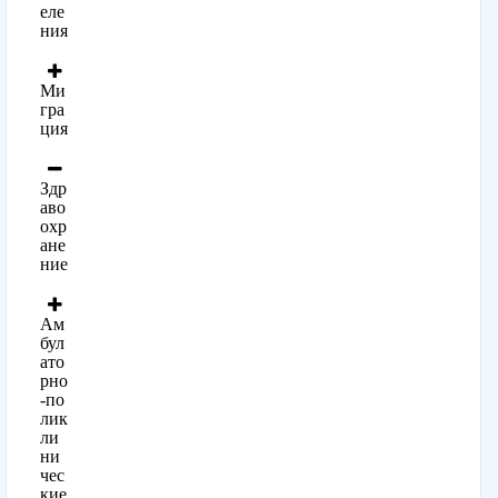
еле
ния
Ми
гра
ция
Здр
аво
охр
ане
ние
Ам
бул
ато
рно
-по
лик
ли
ни
чес
кие