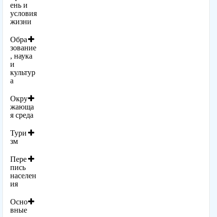
ень и
условия
жизни
Обра
зование
, наука
и
культур
а
Окру
жающа
я среда
Тури
зм
Пере
пись
населен
ия
Осно
вные