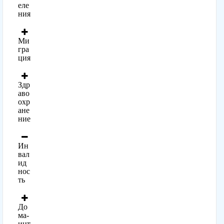
еле
ния
Ми
гра
ция
Здр
аво
охр
ане
ние
Ин
вал
ид
нос
ть
До
ма-
инт