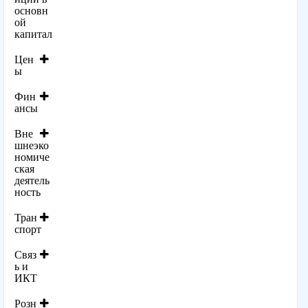
основн
ой
капитал
Цен
ы
Фин
ансы
Вне
шнеэко
номиче
ская
деятель
ность
Тран
спорт
Связ
ь и
ИКТ
Розн