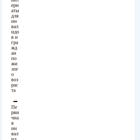
ерн
аты
для
ин
вал
идо
в и
гра
жд
ан
по
жи
лог
о
воз
рас
та
Пе
рви
чна
я
ин
вал
ид