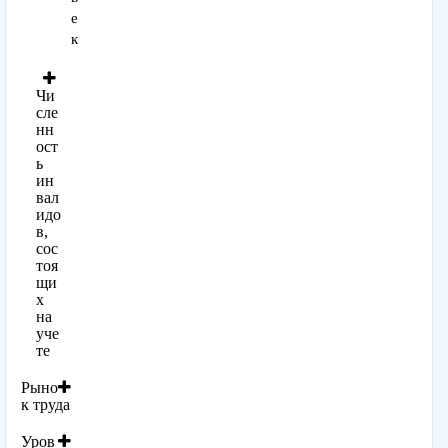
е
к
Чи
сле
нн
ост
ь
ин
вал
идо
в,
сос
тоя
щи
х
на
уче
те
Рыно
к труда
Уров