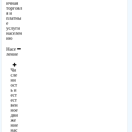
ичная
торговл
я и
платны
е
услуги
населен
ию
Насе
ление
Чи
сле
нн
ост
ь и
ест
ест
вен
ное
дви
же
ние
нас