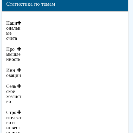
Статистика по темам
Наци
ональн
ые
счета
Про
мышле
нность
Инн
овации
Сель
ское
хозяйст
во
Стро
ительст
во и
инвест
иции в