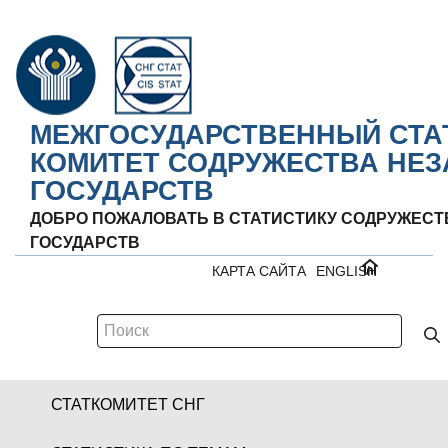
МЕЖГОСУДАРСТВЕННЫЙ СТА
КОМИТЕТ СОДРУЖЕСТВА НЕ
ГОСУДАРСТВ
ДОБРО ПОЖАЛОВАТЬ В СТАТИСТИКУ СОДРУЖЕС
ГОСУДАРСТВ
КАРТА САЙТА
ENGLISH
СТАТКОМИТЕТ СНГ