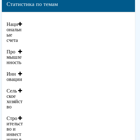
Статистика по темам
Наци
ональн
ые
счета
Про
мышле
нность
Инн
овации
Сель
ское
хозяйст
во
Стро
ительст
во и
инвест
иции в