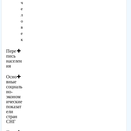
ч
е
л
о
в
е
к
Пере
пись
населен
ия
Осно
вные
социаль
но-
эконом
ические
показат
ели
стран
СНГ