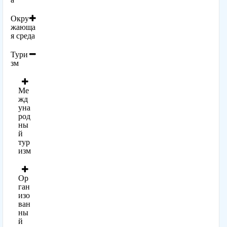
Окру
жающа
я среда
Тури
зм
Ме
жд
уна
род
ны
й
тур
изм
Ор
ган
изо
ван
ны
й