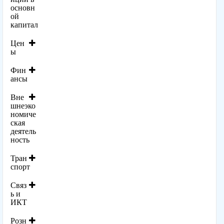
основн
ой
капитал
Цен
ы
Фин
ансы
Вне
шнеэко
номиче
ская
деятель
ность
Тран
спорт
Связ
ь и
ИКТ
Розн