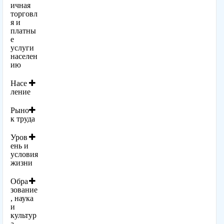
ичная
торговл
я и
платны
е
услуги
населен
ию
Насе
ление
Рыно
к труда
Уров
ень и
условия
жизни
Обра
зование
, наука
и
культур
а