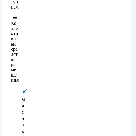
тур
изм
Ко
лле
кти
вн
ые
сре
дст
ва
раз
ме
ще
ния
Ч
и
с
л
о
к