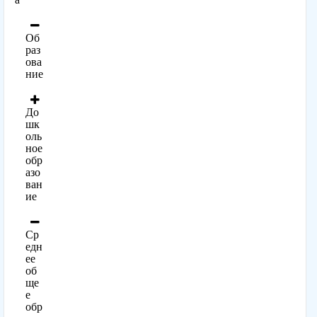
Об
раз
ова
ние
До
шк
оль
ное
обр
азо
ван
ие
Ср
едн
ее
об
ще
е
обр