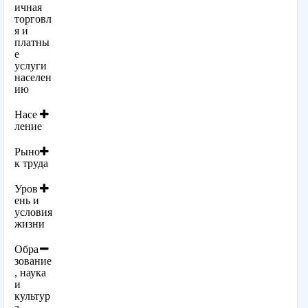
ичная
торговл
я и
платны
е
услуги
населен
ию
Насе
ление
Рыно
к труда
Уров
ень и
условия
жизни
Обра
зование
, наука
и
культур
а