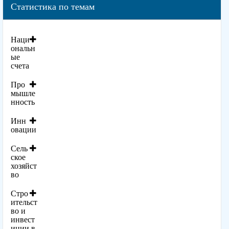
Статистика по темам
Наци
ональн
ые
счета
Про
мышле
нность
Инн
овации
Сель
ское
хозяйст
во
Стро
ительст
во и
инвест
иции в