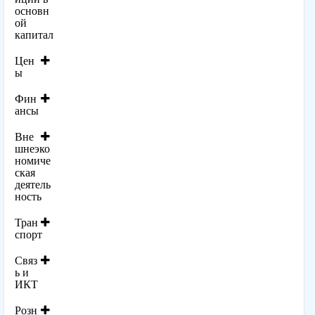
основн
ой
капитал
Цен
ы
Фин
ансы
Вне
шнеэко
номиче
ская
деятель
ность
Тран
спорт
Связ
ь и
ИКТ
Розн