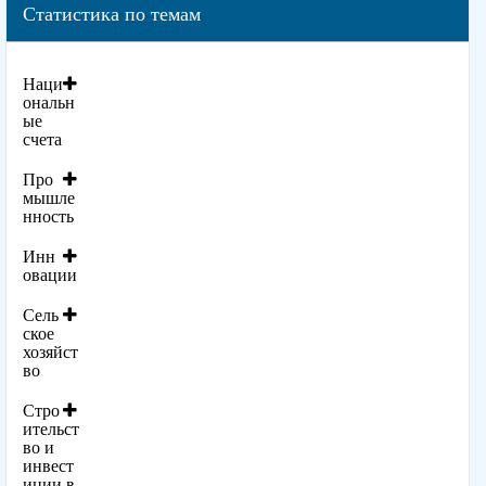
Статистика по темам
Наци
ональн
ые
счета
Про
мышле
нность
Инн
овации
Сель
ское
хозяйст
во
Стро
ительст
во и
инвест
иции в