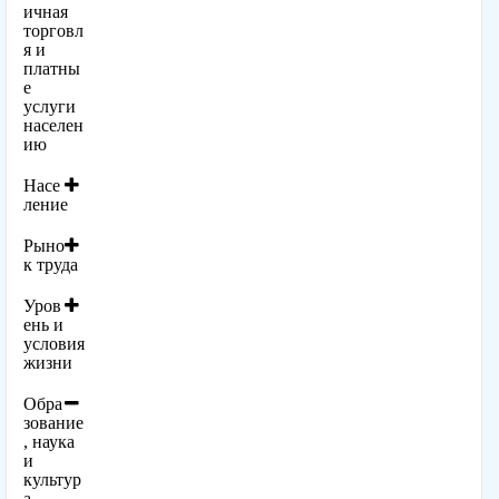
ичная
торговл
я и
платны
е
услуги
населен
ию
Насе
ление
Рыно
к труда
Уров
ень и
условия
жизни
Обра
зование
, наука
и
культур
а