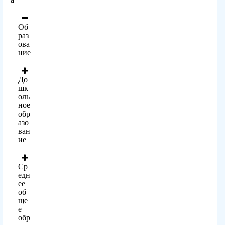
Об
раз
ова
ние
До
шк
оль
ное
обр
азо
ван
ие
Ср
едн
ее
об
ще
е
обр