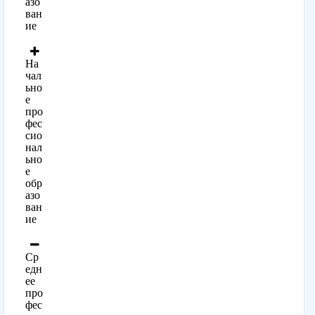
азо
ван
ие
На
чал
ьно
е
про
фес
сио
нал
ьно
е
обр
азо
ван
ие
Ср
едн
ее
про
фес