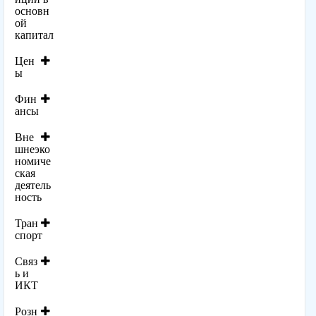
основн
ой
капитал
Цен
ы
Фин
ансы
Вне
шнеэко
номиче
ская
деятель
ность
Тран
спорт
Связ
ь и
ИКТ
Розн