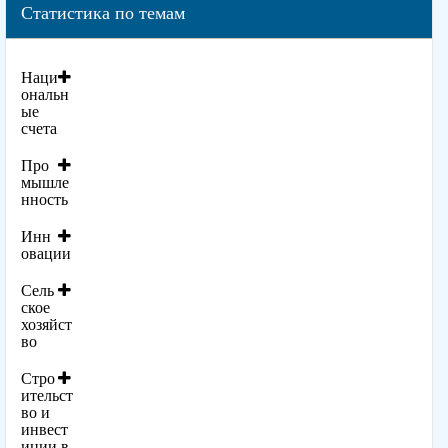
Статистика по темам
Наци
ональн
ые
счета
Про
мышле
нность
Инн
овации
Сель
ское
хозяйст
во
Стро
ительст
во и
инвест
иции в