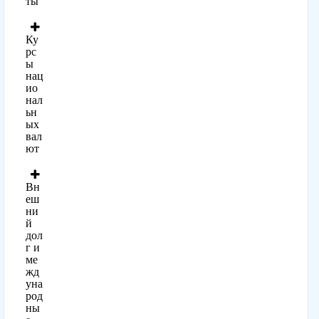
ты
Ку
рс
ы
нац
ио
нал
ьн
ых
вал
ют
Вн
еш
ни
й
дол
г и
ме
жд
уна
род
ны