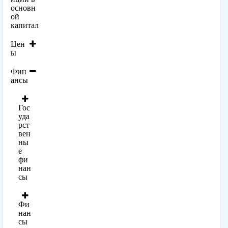
основн
ой
капитал
Цен
ы
Фин
ансы
Гос
уда
рст
вен
ны
е
фи
нан
сы
Фи
нан
сы