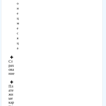
о
н
е
ц
м
е
с
я
ц
а
Ст
рах
ова
ние
Пл
ате
жн
ые
кар