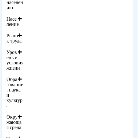
населен
ию
Насе
ление
Рыно
к труда
Уров
ень и
условия
жизни
Обра
зование
, наука
и
культур
а
Окру
жающа
я среда