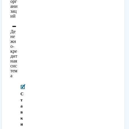
орг
ани
зац
ий
Де
не
жн
о-
кре
дит
ная
сис
тем
а
С
т
а
в
к
и