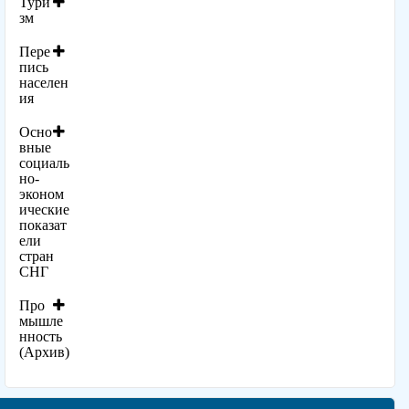
Тури
зм
Пере
пись
населен
ия
Осно
вные
социаль
но-
эконом
ические
показат
ели
стран
СНГ
Про
мышле
нность
(Архив)