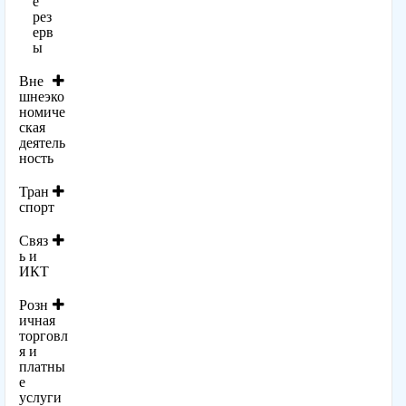
е
рез
ерв
ы
Вне
шнеэко
номиче
ская
деятель
ность
Тран
спорт
Связ
ь и
ИКТ
Розн
ичная
торговл
я и
платны
е
услуги