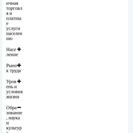
ичная
торговл
я и
платны
е
услуги
населен
ию
Насе
ление
Рыно
к труда
Уров
ень и
условия
жизни
Обра
зование
, наука
и
культур
а