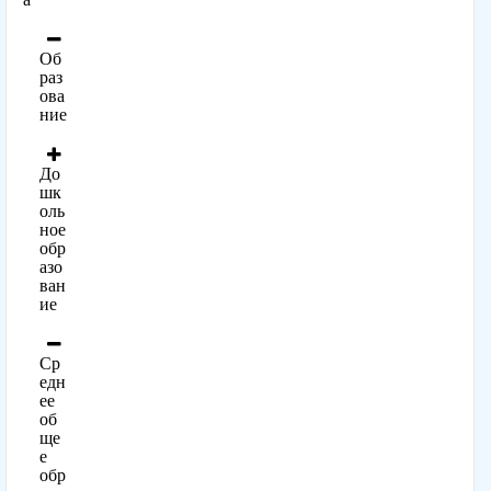
Об
раз
ова
ние
До
шк
оль
ное
обр
азо
ван
ие
Ср
едн
ее
об
ще
е
обр