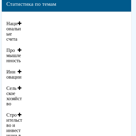
Статистика по темам
Наци
ональн
ые
счета
Про
мышле
нность
Инн
овации
Сель
ское
хозяйст
во
Стро
ительст
во и
инвест
иции в