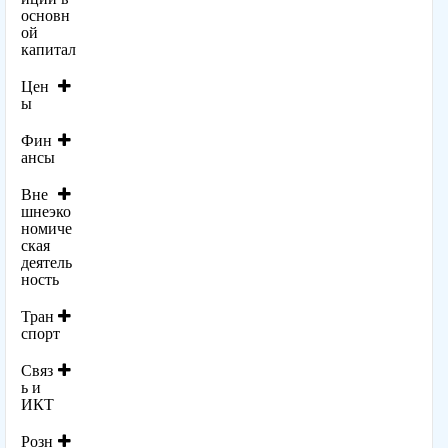
основн
ой
капитал
Цен
ы
Фин
ансы
Вне
шнеэко
номиче
ская
деятель
ность
Тран
спорт
Связ
ь и
ИКТ
Розн