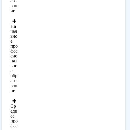
азо
ван
ие
На
чал
ьно
е
про
фес
сио
нал
ьно
е
обр
азо
ван
ие
Ср
едн
ее
про
фес