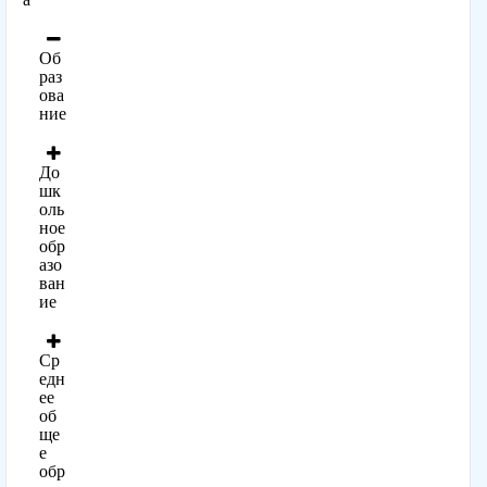
Об
раз
ова
ние
До
шк
оль
ное
обр
азо
ван
ие
Ср
едн
ее
об
ще
е
обр