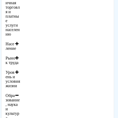
ичная
торговл
я и
платны
е
услуги
населен
ию
Насе
ление
Рыно
к труда
Уров
ень и
условия
жизни
Обра
зование
, наука
и
культур
а