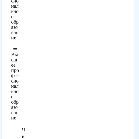
сио
нал
ьно
е
обр
азо
ван
ие
Вы
сш
ее
про
фес
сио
нал
ьно
е
обр
азо
ван
ие
Ч
и