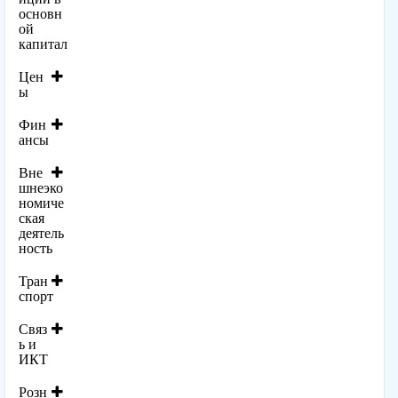
основн
ой
капитал
Цен
ы
Фин
ансы
Вне
шнеэко
номиче
ская
деятель
ность
Тран
спорт
Связ
ь и
ИКТ
Розн