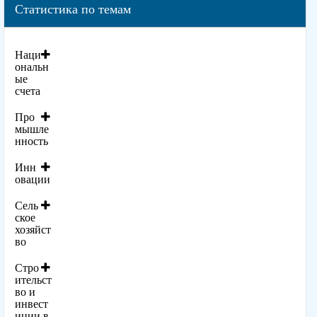
Статистика по темам
Наци
ональн
ые
счета
Про
мышле
нность
Инн
овации
Сель
ское
хозяйст
во
Стро
ительст
во и
инвест
иции в