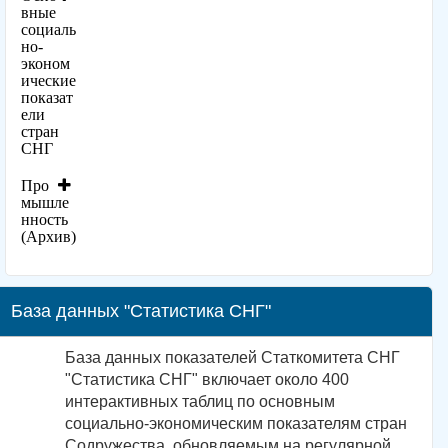
вные
социаль
но-
эконом
ические
показат
ели
стран
СНГ
Про
мышле
нность
(Архив)
База данных "Статистика СНГ"
База данных показателей Статкомитета СНГ
"Статистика СНГ" включает около 400
интерактивных таблиц по основным
социально-экономическим показателям стран
Содружества, обновляемым на регулярной