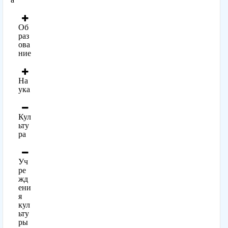
Об
раз
ова
ние
На
ука
Кул
ьту
ра
Уч
ре
жд
ени
я
кул
ьту
ры