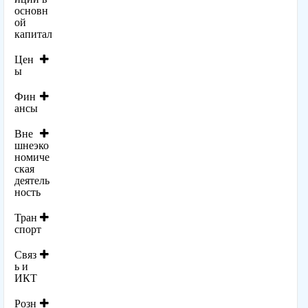
основн
ой
капитал
Цен
ы
Фин
ансы
Вне
шнеэко
номиче
ская
деятель
ность
Тран
спорт
Связ
ь и
ИКТ
Розн