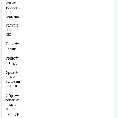
ичная
торговл
я и
платны
е
услуги
населен
ию
Насе
ление
Рыно
к труда
Уров
ень и
условия
жизни
Обра
зование
, наука
и
культур
а