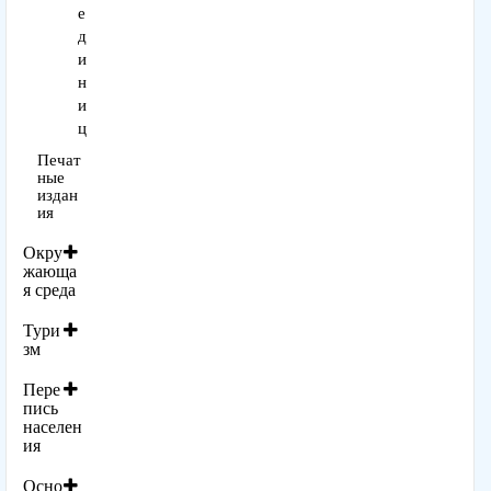
е
д
и
н
и
ц
Печат
ные
издан
ия
Окру
жающа
я среда
Тури
зм
Пере
пись
населен
ия
Осно