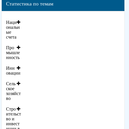
Статистика по темам
Наци
ональн
ые
счета
Про
мышле
нность
Инн
овации
Сель
ское
хозяйст
во
Стро
ительст
во и
инвест
иции в