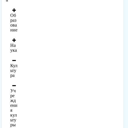
Об
раз
ова
ние
На
ука
Кул
ьту
ра
Уч
ре
жд
ени
я
кул
ьту
ры