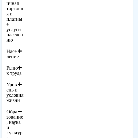
ичная
торговл
я и
платны
е
услуги
населен
ию
Насе
ление
Рыно
к труда
Уров
ень и
условия
жизни
Обра
зование
, наука
и
культур
а