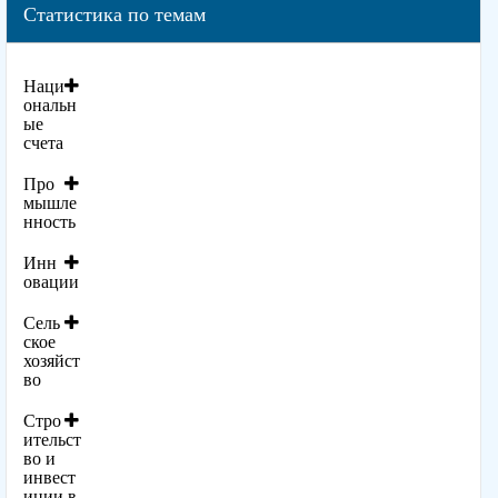
Статистика по темам
Наци
ональн
ые
счета
Про
мышле
нность
Инн
овации
Сель
ское
хозяйст
во
Стро
ительст
во и
инвест
иции в