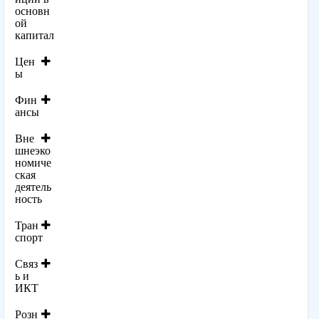
основн
ой
капитал
Цен
ы
Фин
ансы
Вне
шнеэко
номиче
ская
деятель
ность
Тран
спорт
Связ
ь и
ИКТ
Розн