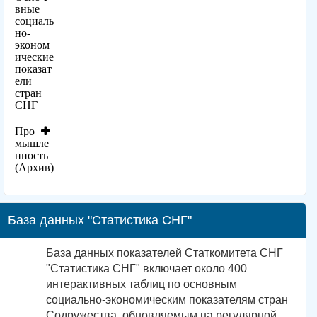
вные
социаль
но-
эконом
ические
показат
ели
стран
СНГ
Про
мышле
нность
(Архив)
База данных "Статистика СНГ"
База данных показателей Статкомитета СНГ
"Статистика СНГ" включает около 400
интерактивных таблиц по основным
социально-экономическим показателям стран
Содружества, обновляемым на регулярной