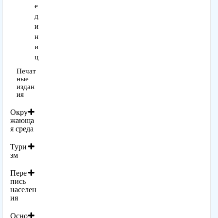
е
д
и
н
и
ц
Печат
ные
издан
ия
Окру
жающа
я среда
Тури
зм
Пере
пись
населен
ия
Осно