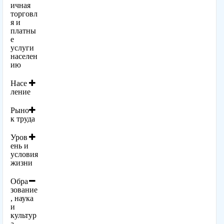
ичная
торговл
я и
платны
е
услуги
населен
ию
Насе
ление
Рыно
к труда
Уров
ень и
условия
жизни
Обра
зование
, наука
и
культур
а