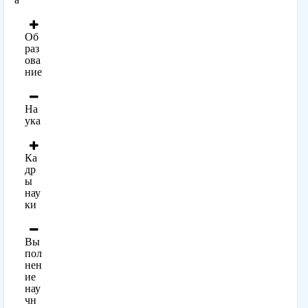
Об
раз
ова
ние
На
ука
Ка
др
ы
нау
ки
Вы
пол
нен
ие
нау
чн