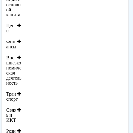
основн
ой
капитал
Цен
ы
Фин
ансы
Вне
шнеэко
номиче
ская
деятель
ность
Тран
спорт
Связ
ь и
ИКТ
Розн