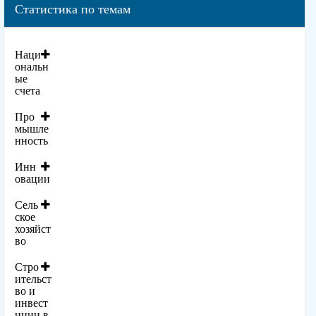
Статистика по темам
Наци
ональн
ые
счета
Про
мышле
нность
Инн
овации
Сель
ское
хозяйст
во
Стро
ительст
во и
инвест
иции в