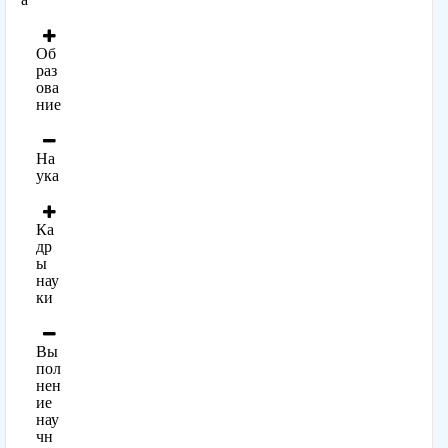
Об
раз
ова
ние
На
ука
Ка
др
ы
нау
ки
Вы
пол
нен
ие
нау
чн