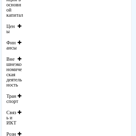
основн
ой
капитал
Цен
ы
Фин
ансы
Вне
шнеэко
номиче
ская
деятель
ность
Тран
спорт
Связ
ь и
ИКТ
Розн