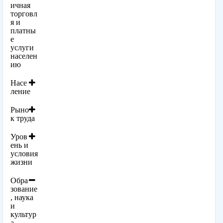
ичная
торговл
я и
платны
е
услуги
населен
ию
Насе
ление
Рыно
к труда
Уров
ень и
условия
жизни
Обра
зование
, наука
и
культур
а