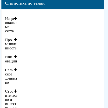
Статистика по темам
Наци
ональн
ые
счета
Про
мышле
нность
Инн
овации
Сель
ское
хозяйст
во
Стро
ительст
во и
инвест
иции в